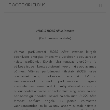
TOOTEKIRJELDUS
HUGO BOSS
Alive Intense
(Parfüümvesi naistele)
Võimas parfüümvesi
BOSS
Alive Intense
kiirgab
positiivset energiat. Intensiivne versioon populaarsest
naiste parfüümist jätkab juba tuttavat elurõõmu ja
päikeselisuse kontseptsiooni veelgi ülevoolavamas
võtmes. Võimas parfüümvesi tähistab
BOSS
i naise
positiivset ning päikeselist energiat. Hõrgud
vaarikanoodid loovad parfüümveele magusa
sissejuhatuse, samal ajal kui mõjuvõimsad vetiveeria
puidunoodid annavad enesekindlust ning sensuaalsed
bensoevaigu noodid lisavad naiselikkust.
BOSS
Alive
Intense
parfüümi tegelik ilu peitub võimsates
vaarikanootides, mille vallutav aroom tuletab naistele