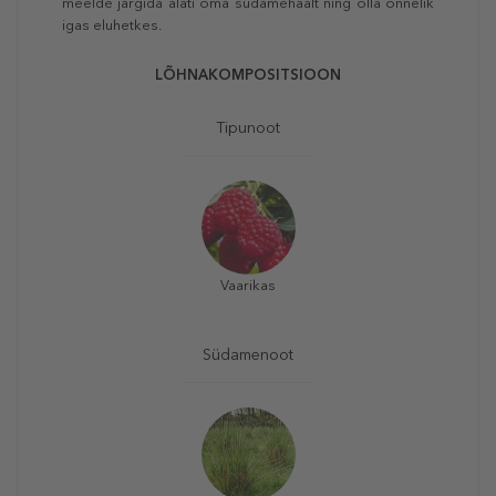
meelde järgida alati oma südamehäält ning olla õnnelik
igas eluhetkes.
LÕHNAKOMPOSITSIOON
Tipunoot
Vaarikas
Südamenoot