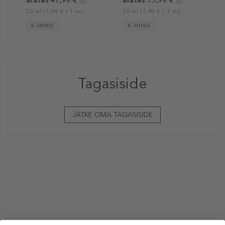
alates 47,96 €
alates 53,96 €
30 ml (1,60 € / 1 ml)
30 ml (1,80 € / 1 ml)
E-HIND
E-HIND
Tagasiside
JÄTKE OMA TAGASISIDE