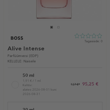
0
Tagasiside: 0
tähte
Alive Intense
5st
0
Parfüümvesi (EDP)
tagasisidest
KELLELE:
Naisele
Selected
50 ml
variation
1,91 € / 1 ml
95,25 €
127 €*
Kehtiv:
alates 2026-08-01 kuni
2026-08-31
30 ml