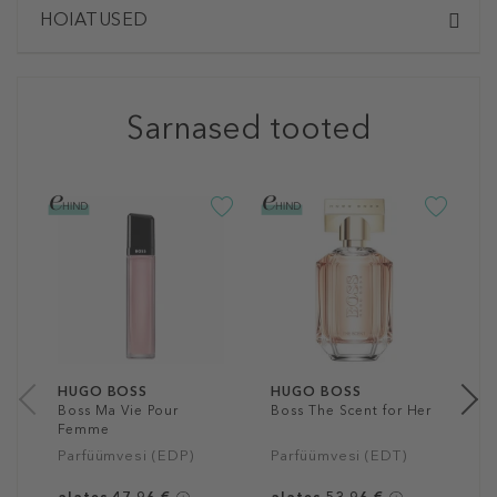
HOIATUSED
Sarnased tooted
H
A
P
a
30
HUGO BOSS
HUGO BOSS
Boss Ma Vie Pour
Boss The Scent for Her
Femme
Parfüümvesi (EDP)
Parfüümvesi (EDT)