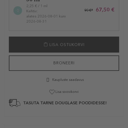
2,25 € / 1 ml
67,50 €
90 €*
Kehtiv:
alates 2026-08-01 kuni
2026-08-31
LISA OSTUKORVI
BRONEERI
Kaupluste saadavus
Lisa soovikorvi
TASUTA TARNE DOUGLASE POODIDESSE!