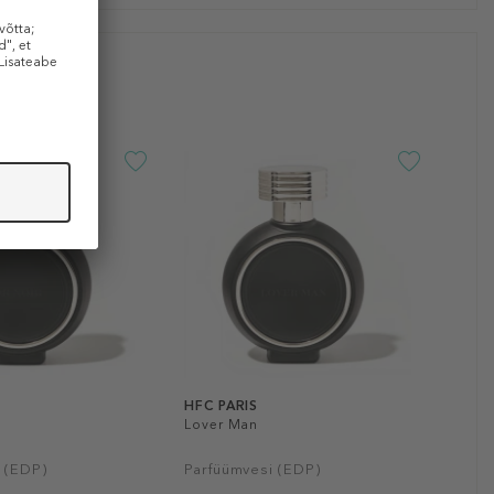
HFC PARIS
Lover Man
 (EDP)
Parfüümvesi (EDP)