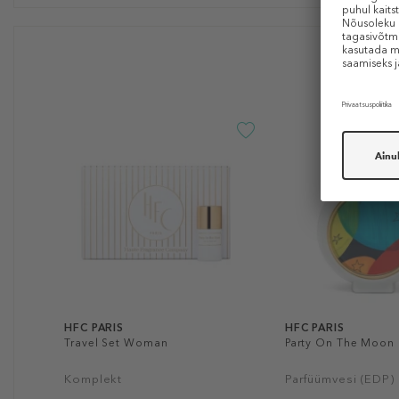
HFC PARIS
HFC PARIS
Travel Set Woman
Party On The Moon
Komplekt
Parfüümvesi (EDP)