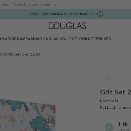
lusest
Tasuta kingituste pakkimine
-25%* SUUREMA MAHUGA LÕHNADELE
AMÄRGID
KAMPAANIA
DOUGLAS COLLECTION
ILUTEENUSED
C PARIS Gift Set 23/24
Gift Set 
Komplekt
KELLELE:
Unise
Selected
1 tk
variation
439,00 €