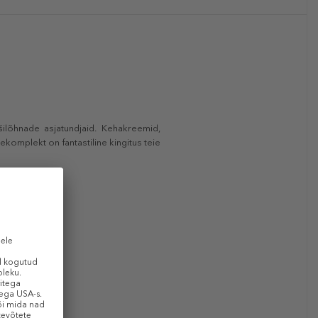
ilõhnade asjatundjaid. Kehakreemid,
ekomplekt on fantastiline kingitus teie
eams
)