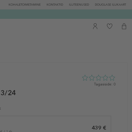
KOHALETOIMETAMINE
KONTAKTID
ILUTEENUSED
DOUGLASE ILUKAART
0
Tagasiside: 0
tähte
23/24
5st
0
tagasisidest
x
439 €
 / 1 tk.