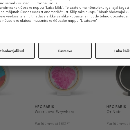
Sarnased tooted
HFC PARIS
HFC PARIS
Wear Love Evrywhere
Or Noir
Parfüümvesi (EDP)
Parfüümvesi