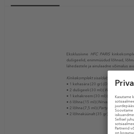
Eksklusiivne
HFC PARIS
kinkekomplek
dušigeelid, enimmüüdud lõhnad, lõhna
lähedastele ja ainulaadne võimalus av
Kinkekomplekt sisaldab:
• 1 kehasära (20 gr)
(Diamond in the 
• 2 dušigeeli (30 ml) (
Wear love every
• 1 kehakreem (30 ml) (
Wrap me in d
• 6 lõhna (15 ml) (
Nirvanesque, Diamon
• 2 lõhna (7,5 ml) (
Party on the moon, D
• 2 lõhnaküünalt (35 gr) (
Endless Fiest