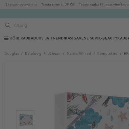
2 tasuta tootenäidist
Tasuta tarne al. 39,95€
Tasuta kauba kättesaamine kaup
KÕIK KAUBAD
UUS JA TRENDIKAS
IGAVENE SUVI
K-BEAUTY
KAUB
Douglas
/
Kataloog
/
Lõhnad
/
Naiste lõhnad
/
Komplektid
/
HF