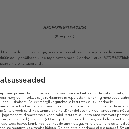
HFC PARIS Gift Set 23/24
(Komplekt)
t on täidetud luksusega, mis rõõmustab isegi kõige nõudlikumaid niš
küünlad - iga väikese ukse taga ootab meeliülendav üllatus.
HFC PARIS
kink
astada meie kultusbrändi.
sky
)
where, Party on the moo
n)
reams
)
d in the sky, Divine blossom, Dancing queen, Golden Fever, Wrap me in dr
evil's Intrigue
)
a, Winter Delight
)