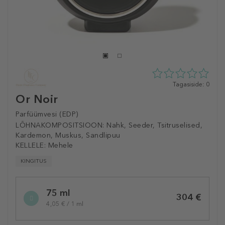
0
Tagasiside: 0
tähte
Or Noir
5st
0
Parfüümvesi (EDP)
tagasisidest
LÕHNAKOMPOSITSIOON:
Nahk, Seeder, Tsitruselised,
Kardemon, Muskus, Sandlipuu
KELLELE:
Mehele
KINGITUS
Selected
75 ml
variation
304 €
4,05 € / 1 ml