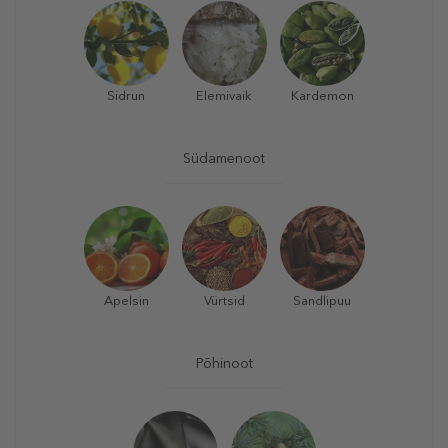
Sidrun
Elemivaik
Kardemon
Südamenoot
Apelsin
Vürtsid
Sandlipuu
Põhinoot