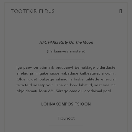
TOOTEKIRJELDUS
HFC PARIS Party On The Moon
(Parfüümvesi naistele)
Iga päev on võimalik pidupäev! Eemaldage pidurduste
ahelad ja hingake sisse vabaduse kütkestavat aroomi.
Olge julge! Sulgege silmad ja laske tähtede energial
täita teid seestpoolt. Täna on kõik lubatud, sest see on
ohjeldamatu lõbu öö! Särage oma elu eredaimal peol!
LÕHNAKOMPOSITSIOON
Tipunoot