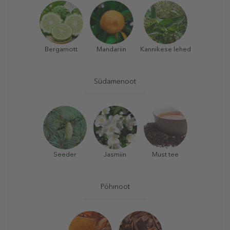
Bergamott
Mandariin
Kannikese lehed
Südamenoot
Seeder
Jasmiin
Must tee
Põhinoot