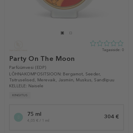
0
Tagasiside: 0
tähte
Party On The Moon
5st
0
Parfüümvesi (EDP)
tagasisidest
LÕHNAKOMPOSITSIOON:
Bergamot, Seeder,
Tsitruselised, Merevaik, Jasmiin, Muskus, Sandlipuu
KELLELE:
Naisele
KINGITUS
Selected
75 ml
variation
304 €
4,05 € / 1 ml