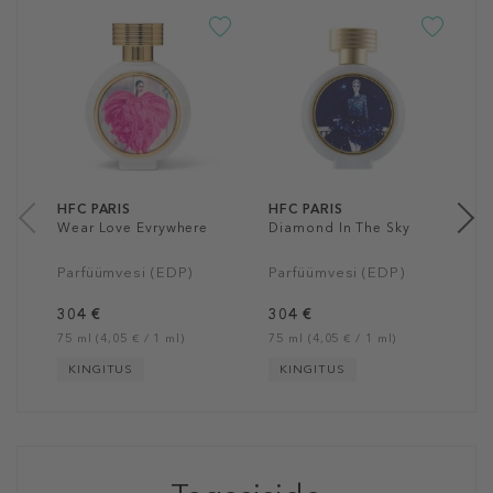
H
P
P
3
75
HFC PARIS
HFC PARIS
Wear Love Evrywhere
Diamond In The Sky
Parfüümvesi (EDP)
Parfüümvesi (EDP)
304 €
304 €
75 ml (4,05 € / 1 ml)
75 ml (4,05 € / 1 ml)
KINGITUS
KINGITUS