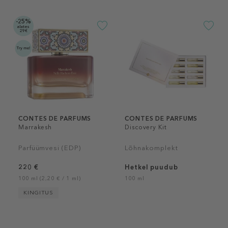
-25%
alates
29€
CONTES DE PARFUMS
CONTES DE PARFUMS
Marrakesh
Discovery Kit
Parfüümvesi (EDP)
Lõhnakomplekt
220 €
Hetkel puudub
100 ml (2,20 € / 1 ml)
100 ml
KINGITUS