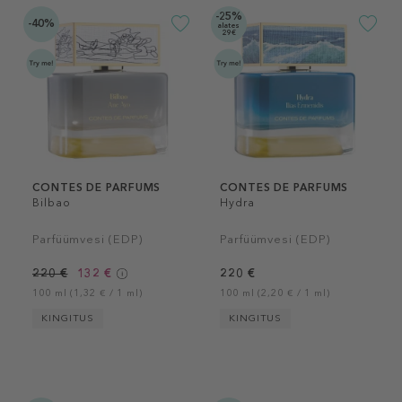
-25%
-40%
alates
29€
CONTES DE PARFUMS
CONTES DE PARFUMS
Bilbao
Hydra
Parfüümvesi (EDP)
Parfüümvesi (EDP)
220 €
132 €
220 €
100 ml (1,32 € / 1 ml)
100 ml (2,20 € / 1 ml)
KINGITUS
KINGITUS