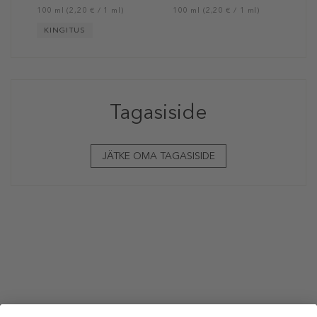
100 ml (2,20 € / 1 ml)
100 ml (2,20 € / 1 ml)
KINGITUS
Tagasiside
JÄTKE OMA TAGASISIDE