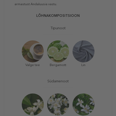
armastust Andaluusia vastu.
LÕHNAKOMPOSITSIOON
Tipunoot
Valge tee
Bergamott
Lin
Südamenoot