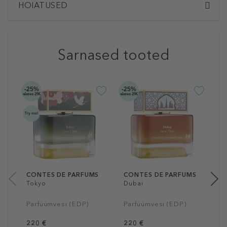
HOIATUSED
Sarnased tooted
-25%
-25%
-2
alates 29€
alates 29€
alate
C
P
P
2
10
CONTES DE PARFUMS
CONTES DE PARFUMS
Tokyo
Dubai
Parfüümvesi (EDP)
Parfüümvesi (EDP)
220 €
220 €