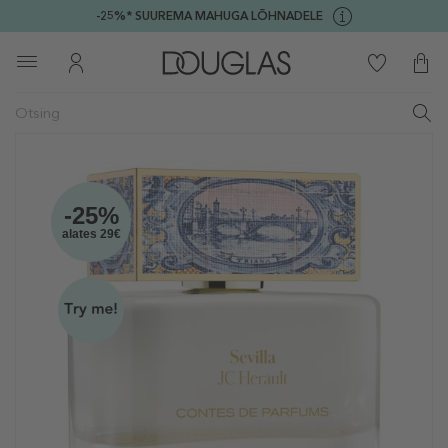
-25%* SUUREMA MAHUGA LÕHNADELE
-25%
alates 29€