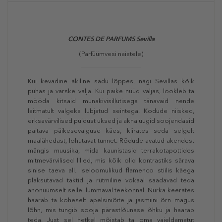
CONTES DE PARFUMS Sevilla
(Parfüümvesi naistele)
Kui kevadine äkiline sadu lõppes, nägi Sevillas kõik
puhas ja värske välja. Kui päike nüüd väljas, lookleb ta
mööda kitsaid munakivisillutisega tänavaid nende
laitmatult valgeks lubjatud seintega. Kodude niisked,
erksavärvilised puidust uksed ja aknaluugid soojendasid
paitava päikesevalguse käes, kiirates seda selgelt
maalähedast, lohutavat tunnet. Rõdude avatud akendest
mängis muusika, mida kaunistasid terrakotapottides
mitmevärvilised lilled, mis kõik olid kontrastiks särava
sinise taeva all. Iseloomulikud flamenco stiilis käega
plaksutavad taktid ja rütmiline vokaal saadavad teda
anonüümselt sellel lummaval teekonnal. Nurka keerates
haarab ta koheselt apelsiniõite ja jasmiini õrn magus
lõhn, mis tungib sooja pärastlõunase õhku ja haarab
teda. Just sel hetkel mõistab ta oma vaieldamatut