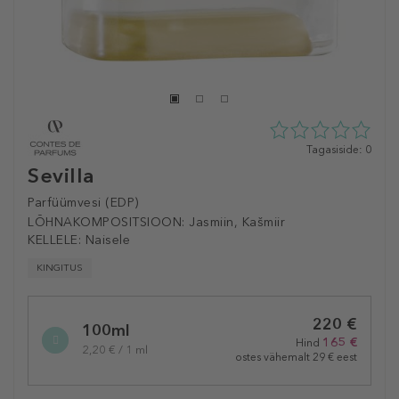
0
Tagasiside: 0
tähte
Sevilla
5st
0
Parfüümvesi (EDP)
tagasisidest
LÕHNAKOMPOSITSIOON:
Jasmiin, Kašmiir
KELLELE:
Naisele
KINGITUS
Selected
220 €
variation
100ml
165 €
Hind
2,20 € / 1 ml
ostes vähemalt 29 € eest