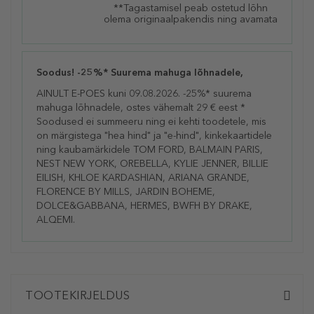
**Tagastamisel peab ostetud lõhn
olema originaalpakendis ning avamata
Soodus! -25%* Suurema mahuga lõhnadele,
AINULT E-POES kuni 09.08.2026. -25%* suurema
mahuga lõhnadele, ostes vähemalt 29 € eest *
Soodused ei summeeru ning ei kehti toodetele, mis
on märgistega "hea hind" ja "e-hind", kinkekaartidele
ning kaubamärkidele TOM FORD, BALMAIN PARIS,
NEST NEW YORK, OREBELLA, KYLIE JENNER, BILLIE
EILISH, KHLOE KARDASHIAN, ARIANA GRANDE,
FLORENCE BY MILLS, JARDIN BOHEME,
DOLCE&GABBANA, HERMES, BWFH BY DRAKE,
ALQEMI.
TOOTEKIRJELDUS