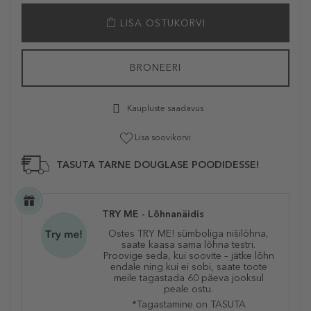
LISA OSTUKORVI
BRONEERI
Kaupluste saadavus
Lisa soovikorvi
TASUTA TARNE DOUGLASE POODIDESSE!
TRY ME - Lõhnanäidis
Ostes TRY ME! sümboliga nišilõhna,
saate kaasa sama lõhna testri.
Proovige seda, kui soovite – jätke lõhn
endale ning kui ei sobi, saate toote
meile tagastada 60 päeva jooksul
peale ostu.
*Tagastamine on TASUTA