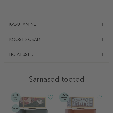
KASUTAMINE
KOOSTISOSAD
HOIATUSED
Sarnased tooted
-25%
-25%
-2
alates
alates
ala
29€
29€
2
C
S