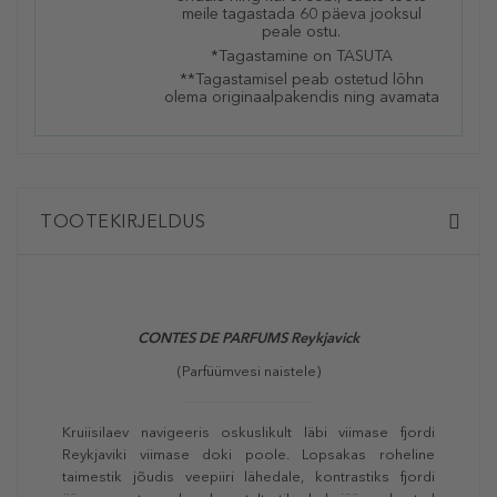
meile tagastada 60 päeva jooksul
peale ostu.
*Tagastamine on TASUTA
**Tagastamisel peab ostetud lõhn
olema originaalpakendis ning avamata
TOOTEKIRJELDUS
CONTES DE PARFUMS Reykjavick
(Parfüümvesi naistele)
Kruiisilaev navigeeris oskuslikult läbi viimase fjordi
Reykjaviki viimase doki poole. Lopsakas roheline
taimestik jõudis veepiiri lähedale, kontrastiks fjordi