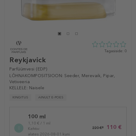
0
Tagasiside: 0
tähte
Reykjavick
5st
0
Parfüümvesi (EDP)
tagasisidest
LÕHNAKOMPOSITSIOON:
Seeder, Merevaik, Pipar,
Vetiveeria
KELLELE:
Naisele
KINGITUS
AINULT E-POES
Selected
100 ml
variation
1,10 € / 1 ml
110 €
220 €*
Kehtiv:
alates 2026-08-01 kuni