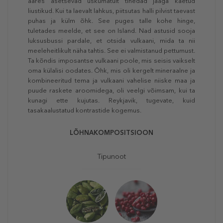
ääres asetsevad uskumatult tihedad jääga kaetud
liustikud. Kui ta laevalt lahkus, piitsutas halli pilvist taevast
puhas ja külm õhk. See puges talle kohe hinge,
tuletades meelde, et see on Island. Nad astusid sooja
luksusbussi pardale, et otsida vulkaani, mida ta nii
meeleheitlikult näha tahtis. See ei valmistanud pettumust.
Ta kõndis imposantse vulkaani poole, mis seisis vaikselt
oma külalisi oodates. Õhk, mis oli kergelt mineraalne ja
kombineeritud tema ja vulkaani vahelise niiske maa ja
puude raskete aroomidega, oli veelgi võimsam, kui ta
kunagi ette kujutas. Reykjavik, tugevate, kuid
tasakaalustatud kontrastide kogemus.
LÕHNAKOMPOSITSIOON
Tipunoot