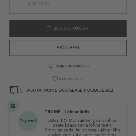
2026-08-31
LISA OSTUKORVI
BRONEERI
Kaupluste saadavus
Lisa soovikorvi
TASUTA TARNE DOUGLASE POODIDESSE!
TRY ME - Lõhnanäidis
Ostes TRY ME! sümboliga nišilõhna,
saate kaasa sama lõhna testri.
Proovige seda, kui soovite – jätke lõhn
endale ning kui ei sobi, saate toote