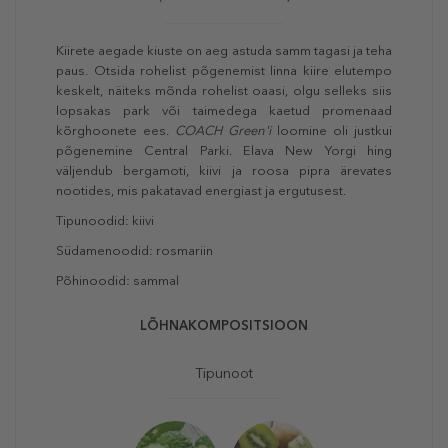
Kiirete aegade kiuste on aeg astuda samm tagasi ja teha
paus. Otsida rohelist põgenemist linna kiire elutempo
keskelt, näiteks mõnda rohelist oaasi, olgu selleks siis
lopsakas park või taimedega kaetud promenaad
kõrghoonete ees.
COACH
Green
'i
loomine oli justkui
põgenemine Central Parki. Elava New Yorgi hing
väljendub bergamoti, kiivi ja roosa pipra ärevates
nootides, mis pakatavad energiast ja ergutusest.
Tipunoodid: kiivi
Südamenoodid: rosmariin
Põhinoodid: sammal
LÕHNAKOMPOSITSIOON
Tipunoot