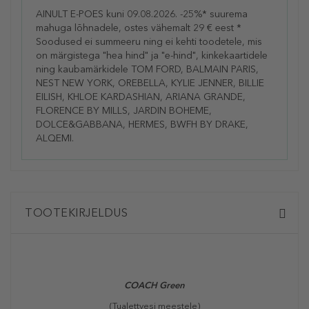
AINULT E-POES kuni 09.08.2026. -25%* suurema
mahuga lõhnadele, ostes vähemalt 29 € eest *
Soodused ei summeeru ning ei kehti toodetele, mis
on märgistega "hea hind" ja "e-hind", kinkekaartidele
ning kaubamärkidele TOM FORD, BALMAIN PARIS,
NEST NEW YORK, OREBELLA, KYLIE JENNER, BILLIE
EILISH, KHLOE KARDASHIAN, ARIANA GRANDE,
FLORENCE BY MILLS, JARDIN BOHEME,
DOLCE&GABBANA, HERMES, BWFH BY DRAKE,
ALQEMI.
TOOTEKIRJELDUS
COACH
Green
(Tualettvesi meestele)