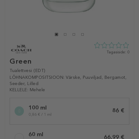
0
Tagasiside: 0
tähte
Green
5st
0
Tualettvesi (EDT)
tagasisidest
LÕHNAKOMPOSITSIOON:
Värske, Puuviljad, Bergamot,
Seeder, Lilled
KELLELE:
Mehele
Selected
100 ml
variation
86 €
0,86 € / 1 ml
60 ml
66,99 €