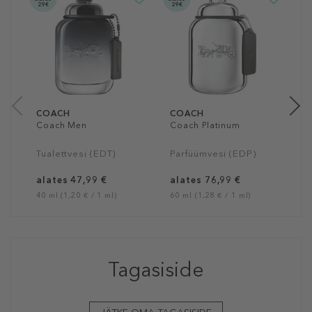
29€
29€
2
C
M
T
a
40
COACH
COACH
Coach Men
Coach Platinum
Tualettvesi (EDT)
Parfüümvesi (EDP)
alates 47,99 €
alates 76,99 €
40 ml (1,20 € / 1 ml)
60 ml (1,28 € / 1 ml)
Tagasiside