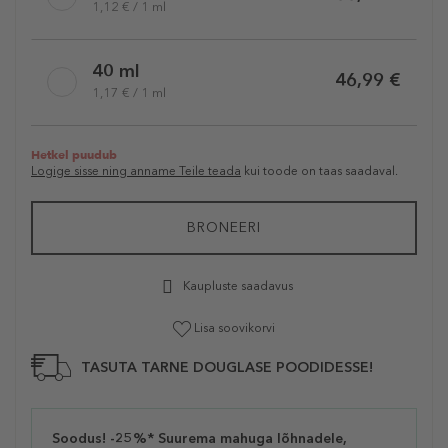
1,12 € / 1 ml
40 ml
46,99 €
1,17 € / 1 ml
Hetkel puudub
Logige sisse ning anname Teile teada
kui toode on taas saadaval.
BRONEERI
Kaupluste saadavus
Lisa soovikorvi
TASUTA TARNE DOUGLASE POODIDESSE!
Soodus! -25%* Suurema mahuga lõhnadele,