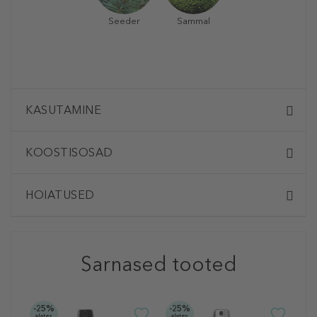
Seeder
Sammal
KASUTAMINE
KOOSTISOSAD
HOIATUSED
Sarnased tooted
-25%
-25%
-2
alates
alates
ala