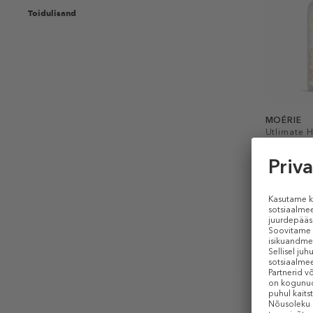
Toidulisand
MOÉRIE
Utlimate Ha
Toidulisa
Hetkel p
60 tk