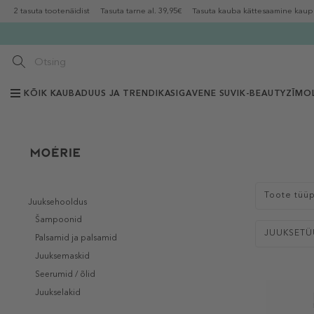
2 tasuta tootenäidist
Tasuta tarne al. 39,95€
Tasuta kauba kättesaamine kaup
KÕIK KAUBAD
UUS JA TRENDIKAS
IGAVENE SUVI
K-BEAUTY
ZĪMOL
Toote tüü
Juuksehooldus
Šampoonid
JUUKSETÜ
Palsamid ja palsamid
Juuksemaskid
Seerumid / õlid
Juukselakid