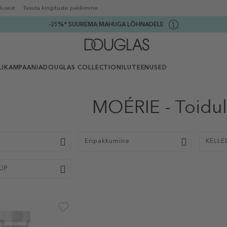
lusest
Tasuta kingituste pakkimine
-25%* SUUREMA MAHUGA LÕHNADELE
I
KAMPAANIA
DOUGLAS COLLECTION
ILUTEENUSED
MOÉRIE - Toidu
p
Eripakkumine
KELLE
ÜP