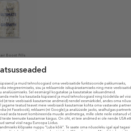
ir Boost Pills
nd
uudub