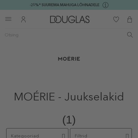
-25%* SUUREMA MAHUGA LÕHNADELE
MOÉRIE - Juukselakid
(1)
Kategooriad
Filtrid