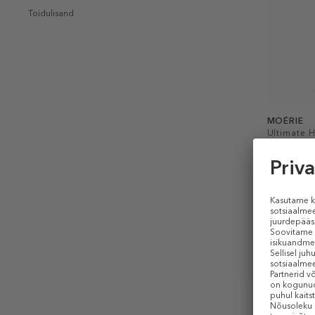
Toidulisand
MOÉRIE
Ultimate H
Nourishing
Juukseõli
Hetkel p
100 ml (0,32