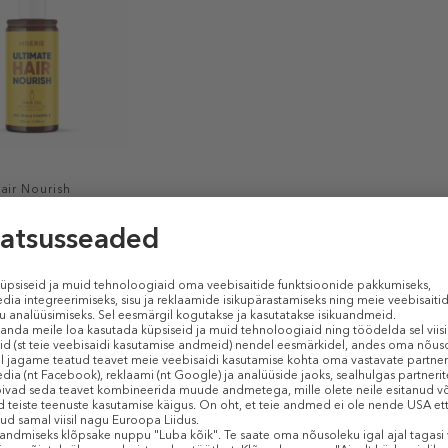
air Nourish
 Hair Oil
uudub
 € / 1 ml)