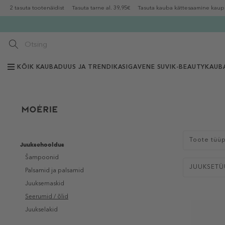
2 tasuta tootenäidist
Tasuta tarne al. 39,95€
Tasuta kauba kättesaamine kaup
KÕIK KAUBAD
UUS JA TRENDIKAS
IGAVENE SUVI
K-BEAUTY
KAUB
Toote tüü
Juuksehooldus
Šampoonid
JUUKSETÜ
Palsamid ja palsamid
Juuksemaskid
Seerumid / õlid
Juukselakid