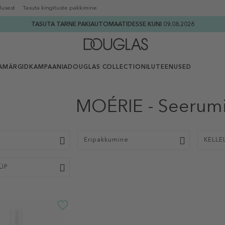
lusest
Tasuta kingituste pakkimine
TASUTA TARNE PAKIAUTOMAATIDESSE KUNI 09.08.2026
AMÄRGID
KAMPAANIA
DOUGLAS COLLECTION
ILUTEENUSED
MOÉRIE - Seerumid
p
Eripakkumine
KELLE
ÜP