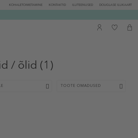
KOHALETOIMETAMINE
KONTAKTID
ILUTEENUSED
DOUGLASE ILUKAART
 / õlid
(1)
LE
TOOTE OMADUSED