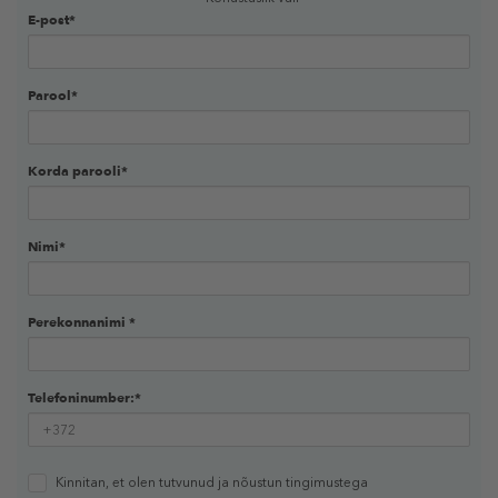
E-post*
Parool*
Korda parooli*
Nimi*
Perekonnanimi *
Telefoninumber:*
Kinnitan, et olen tutvunud ja nõustun
tingimustega