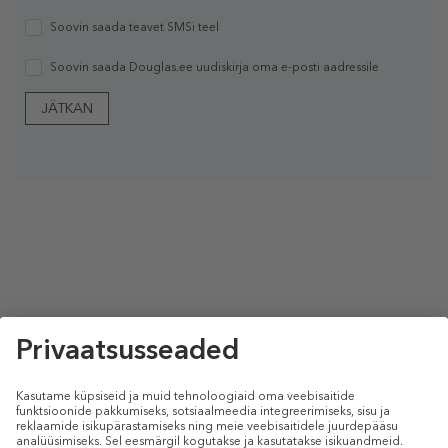
Soovin saada teavet SMSi teel
Soovin saada Douglas.ee uudiskirja oma e-posti aadressile
JÄTKAN