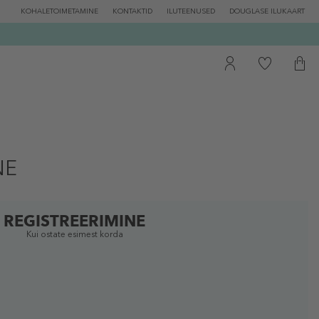
KOHALETOIMETAMINE
KONTAKTID
ILUTEENUSED
DOUGLASE ILUKAART
NE
REGISTREERIMINE
Kui ostate esimest korda