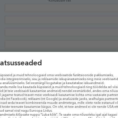
*Kohustuslik väli
Kinnitan, et olen tutvunud ja nõustun
tingimustega
Soovin saada teavet SMSi teel
Soovin saada Douglas.ee uudiskirja oma e-posti aadressile
JÄTKAN