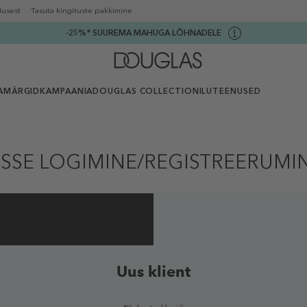
lusest
Tasuta kingituste pakkimine
-25%* SUUREMA MAHUGA LÕHNADELE
AMÄRGID
KAMPAANIA
DOUGLAS COLLECTION
ILUTEENUSED
ISSE LOGIMINE/REGISTREERUMI
Uus klient