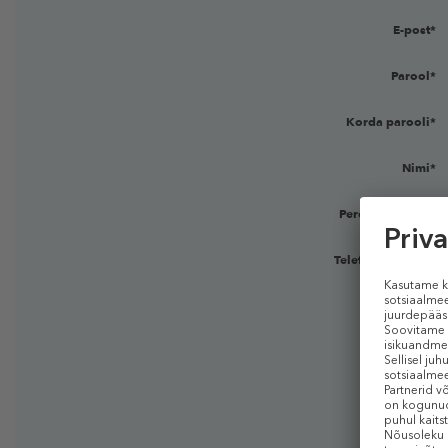
E-post*
Parool*
Korda parooli*
Nimi*
Perekonnanimi *
Telefoninumber:*