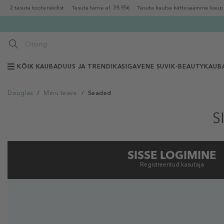
2 tasuta tootenäidist
Tasuta tarne al. 39,95€
Tasuta kauba kättesaamine kaup
KÕIK KAUBAD
UUS JA TRENDIKAS
IGAVENE SUVI
K-BEAUTY
KAUB
Douglas
/
Minu teave
/
Seaded
S
SISSE LOGIMINE
Registreeritud kasutaja