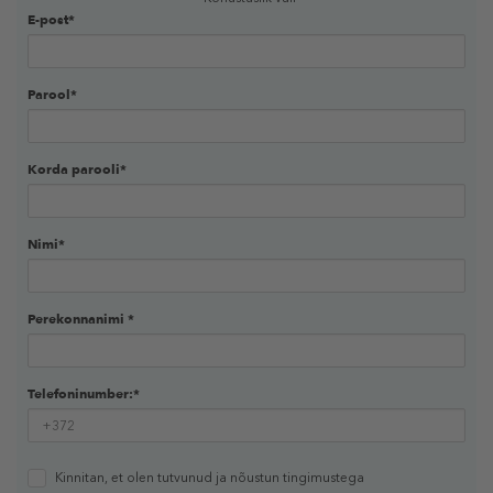
E-post*
Parool*
Korda parooli*
Nimi*
Perekonnanimi *
Telefoninumber:*
Kinnitan, et olen tutvunud ja nõustun
tingimustega