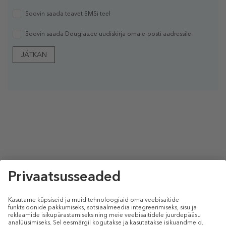
Soovin saada teavet SMSi teel
Soovin saada Douglas.ee uudiskirja oma e-posti aadressile
JÄTKAN