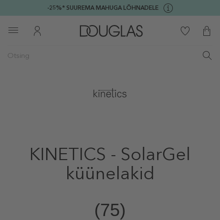
-25%* SUUREMA MAHUGA LÕHNADELE
KINETICS - SolarGel
küünelakid
(75)