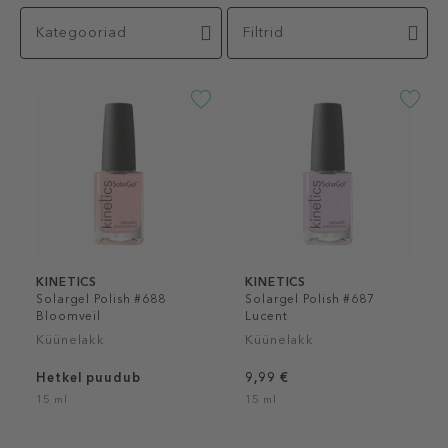
Kategooriad
Filtrid
KINETICS
KINETICS
Solargel Polish #688
Solargel Polish #687
Bloomveil
Lucent
Küünelakk
Küünelakk
Hetkel puudub
9,99 €
15 ml
15 ml