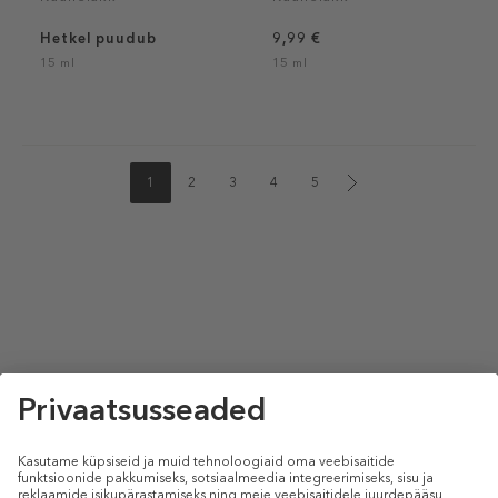
Hetkel puudub
9,99 €
15 ml
15 ml
1
2
3
4
5