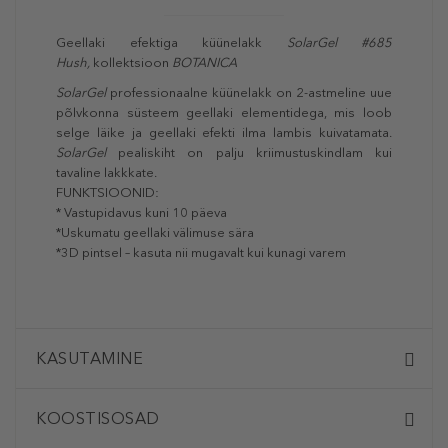
Geellaki efektiga küünelakk
SolarGel #685
Hush,
kollektsioon
BOTANICA
SolarGel
professionaalne küünelakk on 2-astmeline uue
põlvkonna süsteem geellaki elementidega, mis loob
selge läike ja geellaki efekti ilma lambis kuivatamata.
SolarGel
pealiskiht on palju kriimustuskindlam kui
tavaline lakkkate.
FUNKTSIOONID:
* Vastupidavus kuni 10 päeva
*Uskumatu geellaki välimuse sära
*3D pintsel – kasuta nii mugavalt kui kunagi varem
KASUTAMINE
KOOSTISOSAD