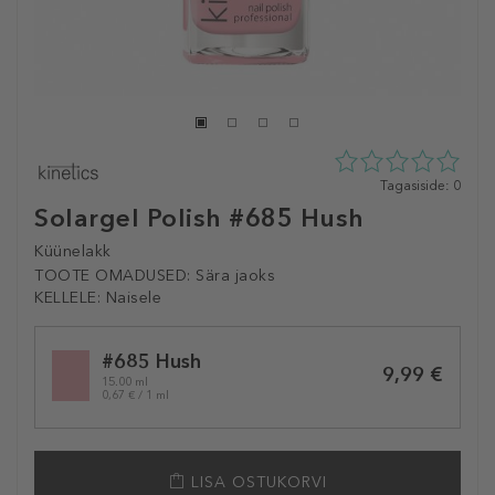
0
Tagasiside: 0
tähte
Solargel Polish #685 Hush
5st
0
Küünelakk
tagasisidest
TOOTE OMADUSED:
Sära jaoks
KELLELE:
Naisele
Selected
#685 Hush
variation
9,99 €
15.00 ml
0,67 € / 1 ml
LISA OSTUKORVI