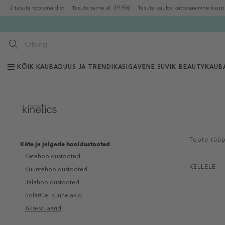
2 tasuta tootenäidist
Tasuta tarne al. 39,95€
Tasuta kauba kättesaamine kaup
KÕIK KAUBAD
UUS JA TRENDIKAS
IGAVENE SUVI
K-BEAUTY
KAUB
Toote tüü
Käte ja jalgade hooldustooted
Kätehooldustooted
KELLELE
Küüntehooldustooted
Jalahooldustooted
SolarGel küünelakid
Aksessuaarid