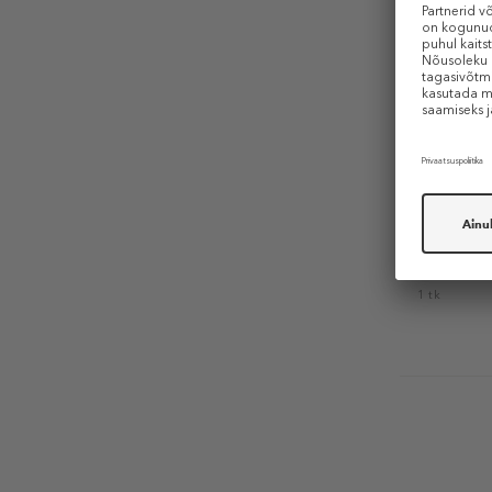
KINETICS
White Turt
File
Küüneviil
Hetkel p
1 tk