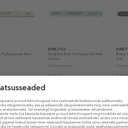
KINETICS
KINET
 Professional Nail
Dolphin Dan Professional Nail
Krazy 
Shiner
File
Küünepoleer
Küünev
3,49 €
1,99 
1 tk
1 tk