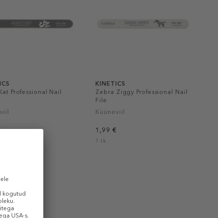
ICS
KINETICS
Kat Professional Nail
Zebra Ziggy Professional Nail
File
iil
Küüneviil
€
1,99 €
1 tk