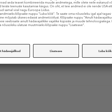
le Professional Nail
uudub