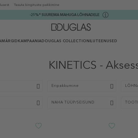
lusest
Tasuta kingituste pakkimine
-25%* SUUREMA MAHUGA LÕHNADELE
AMÄRGID
KAMPAANIA
DOUGLAS COLLECTION
ILUTEENUSED
KINETICS - Akses
p
Eripakkumine
LÕHN
NAHA TÜÜP/SEISUND
TOOT