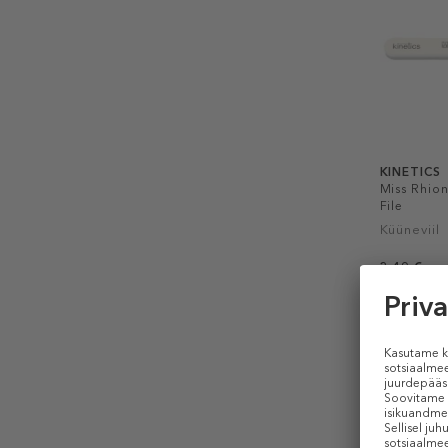
KINETICS
Miss Rhion
File
Küüneviil
3,49 €
1 tk