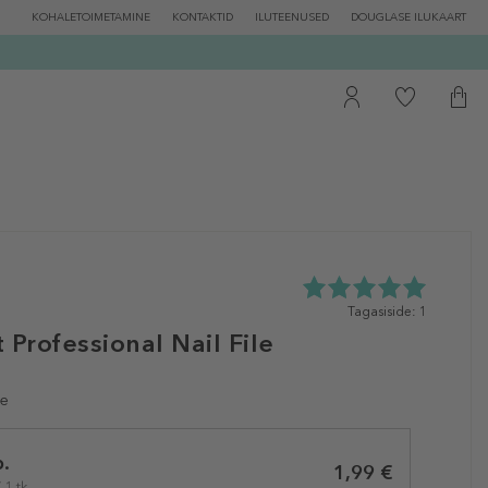
KOHALETOIMETAMINE
KONTAKTID
ILUTEENUSED
DOUGLASE ILUKAART
5.0
Tagasiside: 1
tähte
 Professional Nail File
5st
1
tagasisidest
le
.
1,99 €
 1 tk.