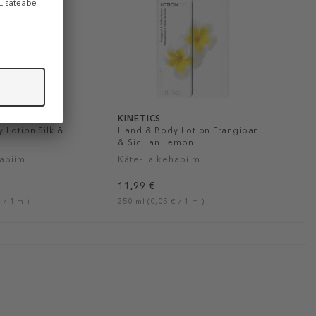
KINETICS
 Lotion Silk &
Hand & Body Lotion Frangipani
& Sicilian Lemon
hapiim
Käte- ja kehapiim
11,99 €
 / 1 ml)
250 ml (0,05 € / 1 ml)