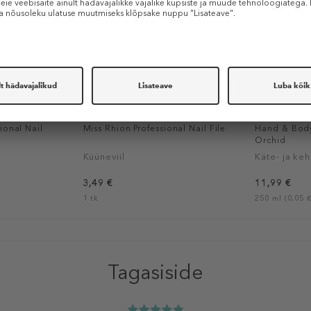
KINETICS
KINETICS
ional Nail
Miss Rhion Professional Nail File
Hand & Body
Orchid
Küüneviil
Käte- ja ke
3,49 €
11,99 €
1 tk
250 ml (0,05 €
Tagasiside