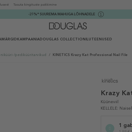
lusest
Tasuta kingituste pakkimine
-25%* SUUREMA MAHUGA LÕHNADELE
AMÄRGID
KAMPAANIA
DOUGLAS COLLECTION
ILUTEENUSED
niküüri-/pediküüritarvikud
/
KINETICS Krazy Kat Professional Nail File
Krazy Kat
Küüneviil
KELLELE:
Naise
Selected
1 gab
variation
1,99 € /