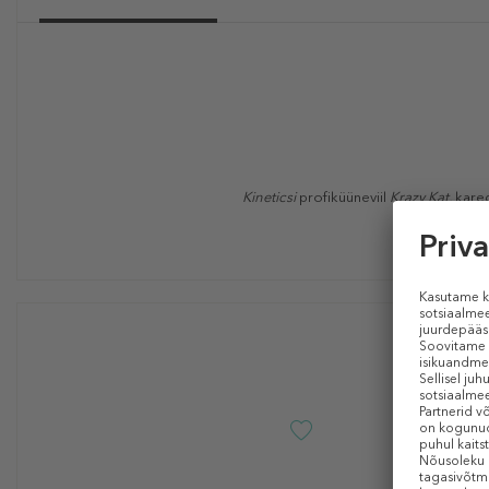
Kineticsi
profiküüneviil
Krazy Kat,
kared