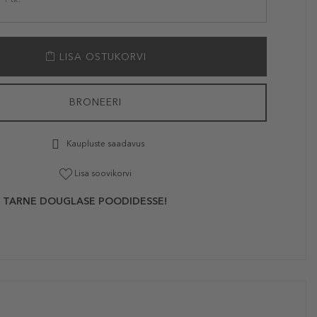
LISA OSTUKORVI
BRONEERI
Kaupluste saadavus
Lisa soovikorvi
 TARNE DOUGLASE POODIDESSE!