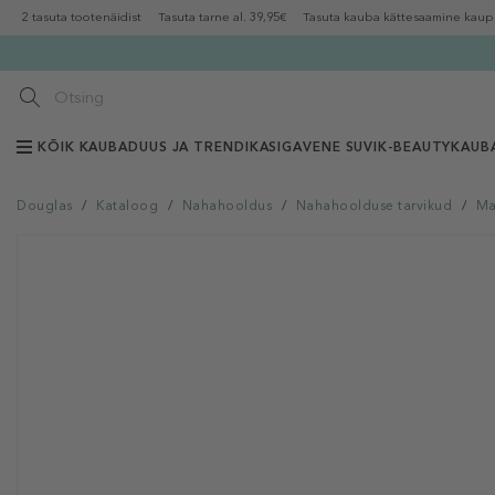
2 tasuta tootenäidist
Tasuta tarne al. 39,95€
Tasuta kauba kättesaamine kaup
KÕIK KAUBAD
UUS JA TRENDIKAS
IGAVENE SUVI
K-BEAUTY
KAUB
Douglas
/
Kataloog
/
Nahahooldus
/
Nahahoolduse tarvikud
/
Ma