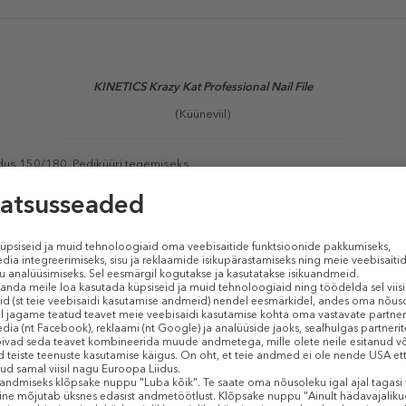
KINETICS Krazy Kat Professional Nail File
(Küüneviil)
us 150/180. Pediküüri tegemiseks.
Sarnased tooted