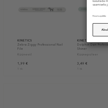
KINETICS
KINETICS
Zebra Ziggy Professional Nail
Dolphin Dan Profess
File
Shiner
Küüneviil
Küünepoleer
1,99 €
3,49 €
1 tk
1 tk