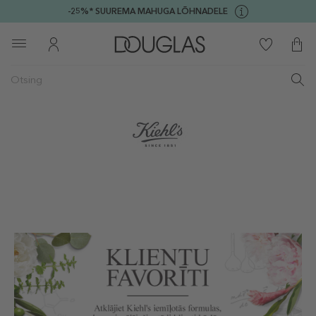
-25%* SUUREMA MAHUGA LÕHNADELE