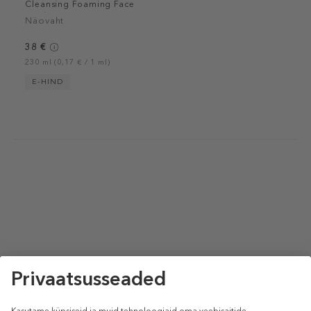
Cleansing Foaming Face
Wash
Näovaht
38 €
230 ml (0,17 € / 1 ml)
E-HIND