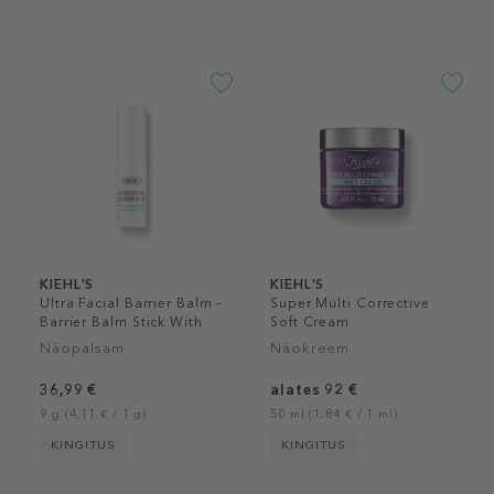
KIEHL'S
KIEHL'S
Ultra Facial Barrier Balm –
Super Multi Corrective
Barrier Balm Stick With
Soft Cream
Squalane
Näopalsam
Näokreem
36,99 €
alates 92 €
9 g (4,11 € / 1 g)
50 ml (1,84 € / 1 ml)
KINGITUS
KINGITUS