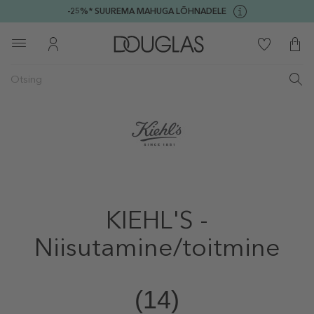
-25%* SUUREMA MAHUGA LÕHNADELE
KIEHL'S -
Niisutamine/toitmine
(14)