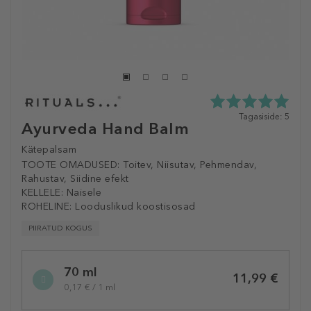
5.0
Tagasiside: 5
Ayurveda Hand Balm
tähte
5st
Kätepalsam
5
tagasisidest
TOOTE OMADUSED:
Toitev, Niisutav, Pehmendav,
Rahustav, Siidine efekt
KELLELE:
Naisele
ROHELINE:
Looduslikud koostisosad
PIIRATUD KOGUS
Selected
70 ml
variation
11,99 €
0,17 € / 1 ml