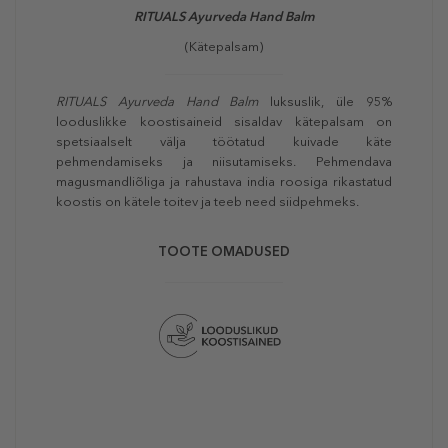
RITUALS Ayurveda Hand Balm
(Kätepalsam)
RITUALS Ayurveda Hand Balm
luksuslik, üle 95%
looduslikke koostisaineid sisaldav kätepalsam on
spetsiaalselt välja töötatud kuivade käte
pehmendamiseks ja niisutamiseks. Pehmendava
magusmandliõliga ja rahustava india roosiga rikastatud
koostis on kätele toitev ja teeb need siidpehmeks.
TOOTE OMADUSED