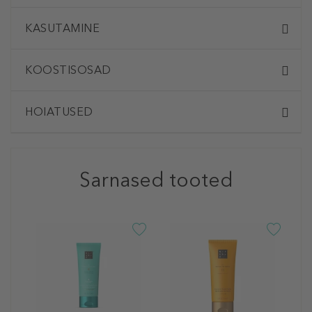
KASUTAMINE
KOOSTISOSAD
HOIATUSED
Sarnased tooted
R
T
H
K
1