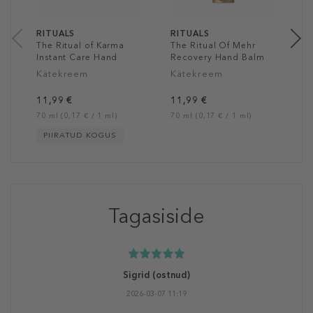
30
RITUALS
RITUALS
The Ritual of Karma
The Ritual Of Mehr
Instant Care Hand
Recovery Hand Balm
Lotion
Kätekreem
Kätekreem
11,99 €
11,99 €
70 ml (0,17 € / 1 ml)
70 ml (0,17 € / 1 ml)
PIIRATUD KOGUS
Tagasiside
Sigrid
(ostnud)
2026-03-07 11:19