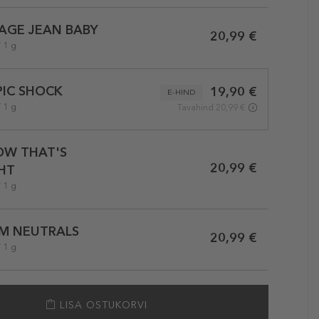
AGE JEAN BABY
20,99 €
/ 1 g
IC SHOCK
19,90 €
E-HIND
/ 1 g
Tavahind 20,99 €
OW THAT'S
20,99 €
HT
/ 1 g
M NEUTRALS
20,99 €
/ 1 g
LISA OSTUKORVI