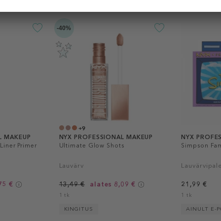
-40%
+9
L MAKEUP
NYX PROFESSIONAL MAKEUP
NYX PROFE
Liner Primer
Ultimate Glow Shots
Simpson Fam
Lauvärv
Lauvärvipale
75 €
13,49 €
alates 8,09 €
21,99 €
1 tk
1 tk
KINGITUS
AINULT E-