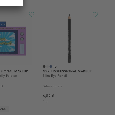
+9
SSIONAL MAKEUP
NYX PROFESSIONAL MAKEUP
ily Palette
Slim Eye Pencil
tt
Silmapliiats
6,59 €
1 g
POES