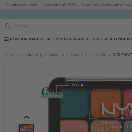
2 tasuta tootenäidist
Tasuta tarne al. 39,95€
Tasuta kauba kättesaamine kaup
KÕIK KAUBAD
UUS JA TRENDIKAS
IGAVENE SUVI
K-BEAUTY
KAUB
Douglas
/
Kataloog
/
Make-up
/
Silmad
/
Lauvärvid
/
NYX PROFE