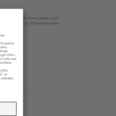
neutraalse beežini. Uued paletid, uued
, 40% õhemas ja 30% taaskasutatud