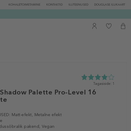
KOHALETOIMETAMINE
KONTAKTID
ILUTEENUSED
DOUGLASE ILUKAART
4.0
Tagasiside: 1
tähte
 Shadow Palette Pro-Level 16
5st
tte
1
tagasisidest
SED:
Matt-efekt, Metalne efekt
le
dussõbralik pakend, Vegan