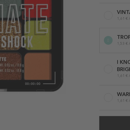
Selected
VINT
variation
1,61 € 
TROP
1,53 € 
I KN
BRIG
1,61 € 
WAR
1,61 € 