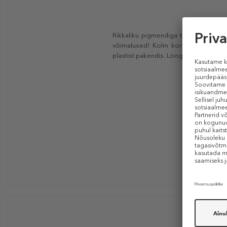
Rikkaliku pigmendiga toonid – mattide
võimalused! Kolm korda tugevam p
plastist pakendis. Looge täiuslik meik