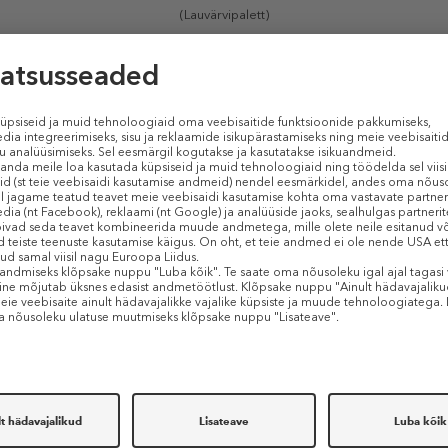
(Lauvärvipalett)
st kreemjate metallik ja läikivateni. Intensiivsed värvid erksavärvilisest 
igment ühe tõmbega ja 100% vegankoostis! Nüüd kaks korda kergemas
 meie valitud ja täiustatud vegan-lauvärvipalettidega
Ultimate
.
TOOTE OMADUSED
Sarnased tooted