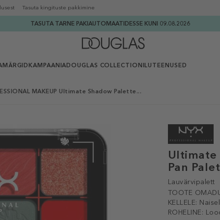
lusest
Tasuta kingituste pakkimine
TASUTA TARNE PAKIAUTOMAATIDESSE KUNI 09.08.2026
AMÄRGID
KAMPAANIA
DOUGLAS COLLECTION
ILUTEENUSED
SSIONAL MAKEUP Ultimate Shadow Palette...
Ultimate
Pan Pale
Lauvärvipalett
TOOTE OMADU
KELLELE:
Naise
ROHELINE:
Loo