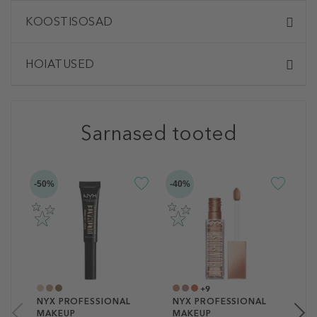
KOOSTISOSAD
HOIATUSED
Sarnased tooted
-50%
-40%
N
M
U
P
L
P
1
1
+9
NYX PROFESSIONAL
NYX PROFESSIONAL
MAKEUP
MAKEUP