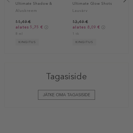
Ultimate Shadow &
Ultimate Glow Shots
Liner Primer
Aluskreem
Lauvärv
11,49 €
13,49 €
alates 5,75 €
alates 8,09 €
8 ml
1 tk
KINGITUS
KINGITUS
Tagasiside
JÄTKE OMA TAGASISIDE