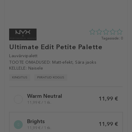
0
Tagasiside: 0
tähte
Ultimate Edit Petite Palette
5st
0
Lauvärvipalett
tagasisidest
TOOTE OMADUSED:
Matt-efekt, Sära jaoks
KELLELE:
Naisele
KINGITUS
PIIRATUD KOGUS
Selected
Warm Neutral
variation
11,99 €
11,99 € / 1 tk.
Brights
11,99 €
11,99 € / 1 tk.