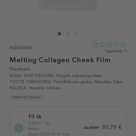
0
Tagasiside: 0
tähte
Melting Collagen Cheek Film
5st
0
Põsemask
tagasisidest
NAHA TÜÜP/SEISUND:
Kõigile nahatüüpidele
TOOTE OMADUSED:
Paindlikkuse jaoks, Niisutav, Siluv
KELLELE:
Naisele, Unisex
PIIRATUD KOGUS
Selected
10 tk
variation
3,08 € / 1 tk.
30,79 €
43,99 €*
Kehtiv:
alates 2026-08-01 kuni