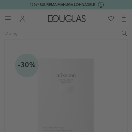
-25%* SUUREMA MAHUGA LÕHNADELE
-30%