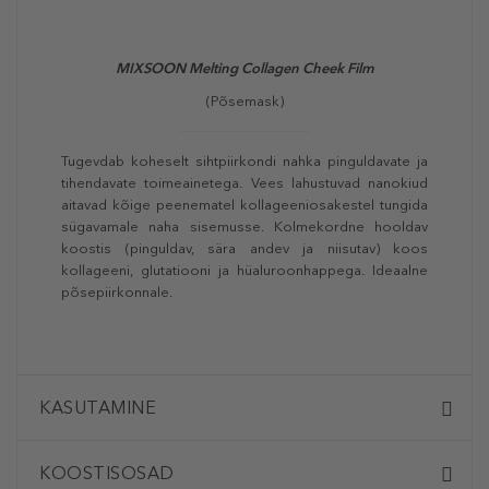
MIXSOON Melting Collagen Cheek Film
(Põsemask)
Tugevdab koheselt sihtpiirkondi nahka pinguldavate ja
tihendavate toimeainetega. Vees lahustuvad nanokiud
aitavad kõige peenematel kollageeniosakestel tungida
sügavamale naha sisemusse. Kolmekordne hooldav
koostis (pinguldav, sära andev ja niisutav) koos
kollageeni, glutatiooni ja hüaluroonhappega. Ideaalne
põsepiirkonnale.
KASUTAMINE
KOOSTISOSAD