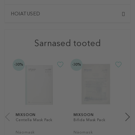
HOIATUSED
Sarnased tooted
-30%
-30%
-3
M
W
P
K
1
7
MIXSOON
MIXSOON
Centella Mask Pack
Bifida Mask Pack
Näomask
Näomask