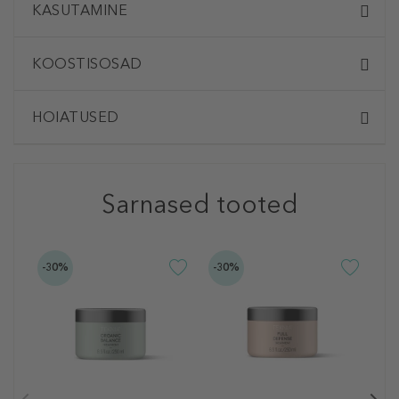
KASUTAMINE
KOOSTISOSAD
HOIATUSED
Sarnased tooted
-30%
-30%
L
T
T
J
2
25