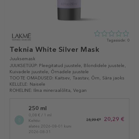
0
Tagasiside: 0
tähte
Teknia White Silver Mask
5st
0
Juuksemask
tagasisidest
JUUKSETÜÜP:
Pleegitatud juustele, Blondidele juustele,
Kuivadele juustele, Õrnadele juustele
TOOTE OMADUSED:
Kaitsev, Taastav, Õrn, Sära jaoks
KELLELE:
Naisele
ROHELINE:
Ilma mineraalõlita, Vegan
Selected
250 ml
variation
0,08 € / 1 ml
20,29 €
28,99 €*
Kehtiv:
alates 2026-08-01 kuni
2026-08-31