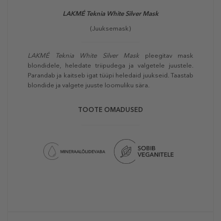
LAKMÉ Teknia White Silver Mask
(Juuksemask)
LAKMÉ Teknia White Silver Mask
pleegitav mask
blondidele, heledate triipudega ja valgetele juustele.
Parandab ja kaitseb igat tüüpi heledaid juukseid. Taastab
blondide ja valgete juuste loomuliku sära.
TOOTE OMADUSED