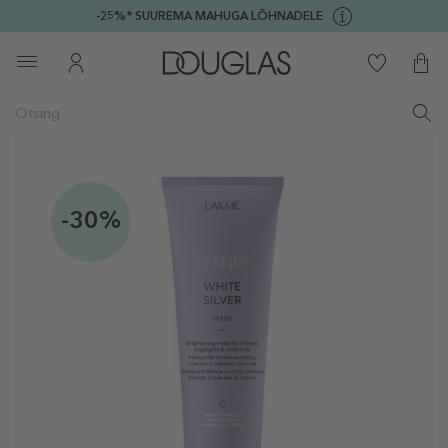
-25%* SUUREMA MAHUGA LÕHNADELE
-30%