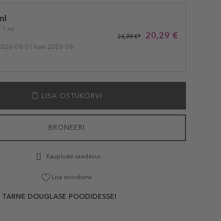
ml
/ 1 ml
20,29 €
28,99 €*
2026-08-01 kuni 2026-08-
LISA OSTUKORVI
BRONEERI
Kaupluste saadavus
Lisa soovikorvi
 TARNE DOUGLASE POODIDESSE!