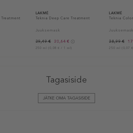
LAKMÉ
LAKMÉ
l Treatment
Teknia Deep Care Treatment
Teknia Colo
Juuksemask
Juuksemas
29,49 €
20,64 €
28,99 €
17
250 ml (0,08 € / 1 ml)
250 ml (0,07 €
Tagasiside
JÄTKE OMA TAGASISIDE