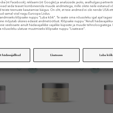
Sarnased tooted
-30%
-40%