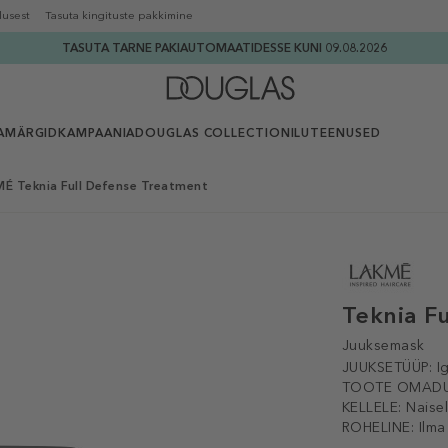
lusest
Tasuta kingituste pakkimine
TASUTA TARNE PAKIAUTOMAATIDESSE KUNI 09.08.2026
AMÄRGID
KAMPAANIA
DOUGLAS COLLECTION
ILUTEENUSED
É Teknia Full Defense Treatment
Teknia F
Juuksemask
JUUKSETÜÜP:
I
TOOTE OMADU
KELLELE:
Naise
ROHELINE:
Ilma