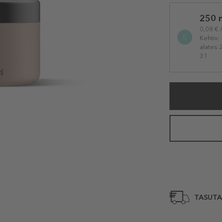
Selected
250 
variation
0,08 € 
Kehtiv:
alates 
31
TASUTA