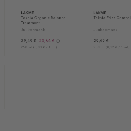
LAKMÉ
LAKMÉ
Teknia Organic Balance
Teknia Frizz Contro
Treatment
Juuksemask
Juuksemask
29,49 €
20,64 €
29,49 €
250 ml (0,08 € / 1 ml)
250 ml (0,12 € / 1 ml)