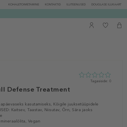
KOHALETOIMETAMINE
KONTAKTID
ILUTEENUSED
DOUGLASE ILUKAART
0
Tagasiside: 0
tähte
ull Defense Treatment
5st
0
tagasisidest
gapäevaseks kasutamiseks, Kõigile juuksetüüpidele
SED:
Kaitsev, Taastav, Niisutav, Õrn, Sära jaoks
le
 mineraalõlita, Vegan