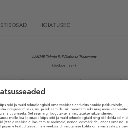
STISOSAD
HOIATUSED
LAKMÉ
Teknia Full Defense Treatment
(Juuksemask)
t
kaitsev hooldusvahend stressis juustele. Täielik, kogu päeva kestev kait
arandab juuksekiude sügavuti ja taastab juuste niiskussisalduse. Tulemus
TOOTE OMADUSED