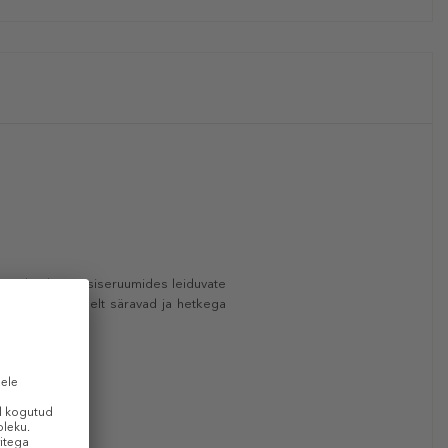
se välisõhus ja siseruumides leiduvate
eks on erakordselt säravad ja hetkega