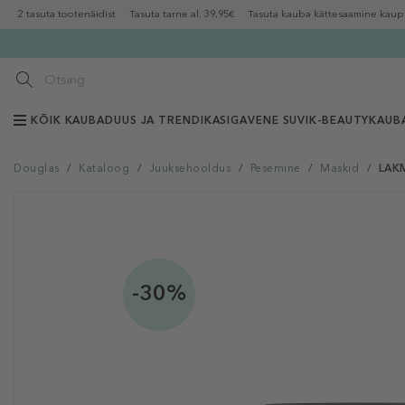
2 tasuta tootenäidist
Tasuta tarne al. 39,95€
Tasuta kauba kättesaamine kaup
KÕIK KAUBAD
UUS JA TRENDIKAS
IGAVENE SUVI
K-BEAUTY
KAUB
Douglas
/
Kataloog
/
Juuksehooldus
/
Pesemine
/
Maskid
/
LAKM
-30%