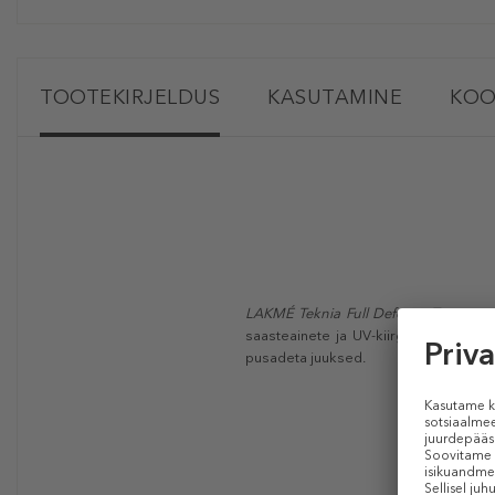
TOOTEKIRJELDUS
KASUTAMINE
KOO
LAKMÉ Teknia Full Defense Treatmen
saasteainete ja UV-kiirguse vastu. P
pusadeta juuksed.