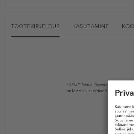
TOOTEKIRJELDUS
KASUTAMINE
KOO
LAKMÉ Teknia Organic Balance Trea
on loomulikult siidised ja elastsed j