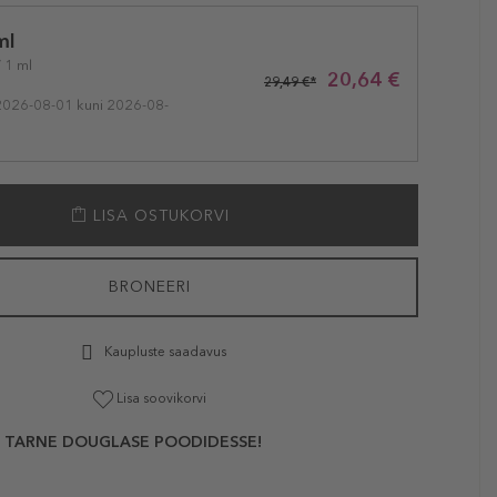
ml
/ 1 ml
20,64 €
29,49 €*
2026-08-01 kuni 2026-08-
LISA OSTUKORVI
BRONEERI
Kaupluste saadavus
Lisa soovikorvi
 TARNE DOUGLASE POODIDESSE!