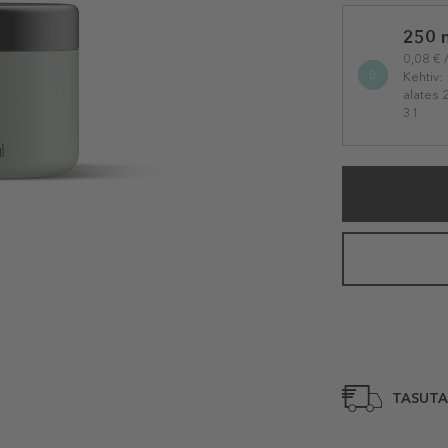
Selected
250 
variation
0,08 € 
Kehtiv:
alates 
31
TASUTA