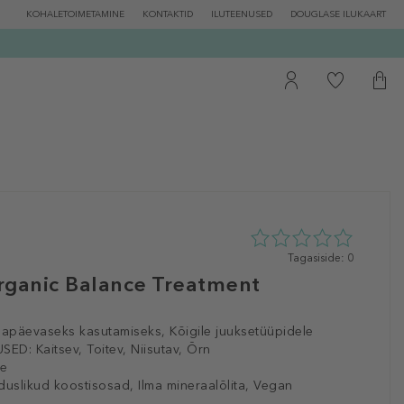
KOHALETOIMETAMINE
KONTAKTID
ILUTEENUSED
DOUGLASE ILUKAART
0
Tagasiside: 0
tähte
rganic Balance Treatment
5st
0
tagasisidest
gapäevaseks kasutamiseks, Kõigile juuksetüüpidele
SED:
Kaitsev, Toitev, Niisutav, Õrn
le
uslikud koostisosad, Ilma mineraalõlita, Vegan