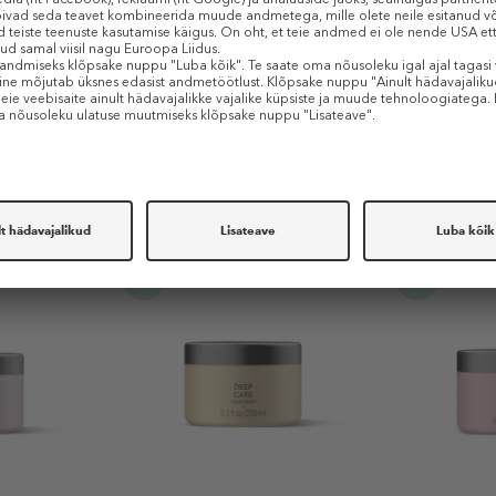
Sarnased tooted
-30%
-40%