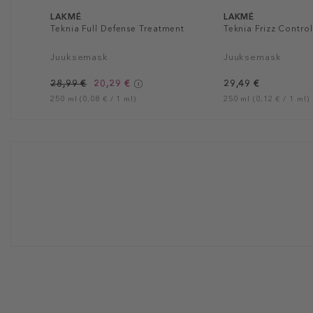
LAKMÉ
LAKMÉ
Teknia Full Defense Treatment
Teknia Frizz Contro
Juuksemask
Juuksemask
28,99 €
20,29 €
29,49 €
250 ml (0,08 € / 1 ml)
250 ml (0,12 € / 1 ml)