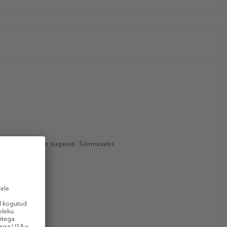
idab juuksekiude sügavuti. Tulemuseks