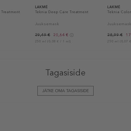
LAKMÉ
LAKMÉ
l Treatment
Teknia Deep Care Treatment
Teknia Colo
Juuksemask
Juuksemas
29,49 €
20,64 €
28,99 €
17
250 ml (0,08 € / 1 ml)
250 ml (0,07 €
Tagasiside
JÄTKE OMA TAGASISIDE