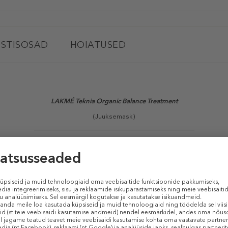
STISOSAD
HOIATUSED
LAKMÉ
Teknia Organic Balance Treatment
(Juuksemask)
tment
tugevalt niisutav juuksehooldusvahend kõikidele juuksetüüpidele. To
uuksed. 95% koostisosadest on looduslikku päritolu.
TOOTE OMADUSED