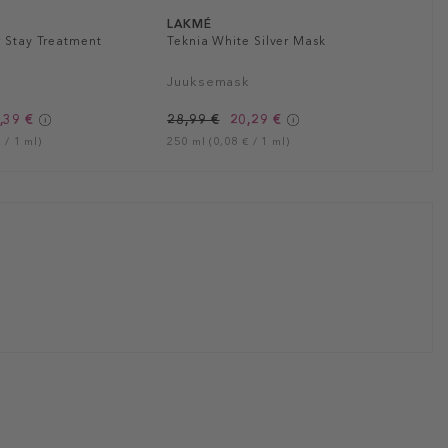
LAKMÉ
r Stay Treatment
Teknia White Silver Mask
k
Juuksemask
,39 €
28,99 €
20,29 €
 / 1 ml)
250 ml (0,08 € / 1 ml)