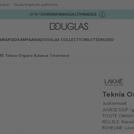
lusest
Tasuta kingituste pakkimine
-25%* SUUREMA MAHUGA LÕHNADELE
AMÄRGID
KAMPAANIA
DOUGLAS COLLECTION
ILUTEENUSED
É Teknia Organic Balance Treatment
Teknia O
Juuksemask
JUUKSETÜÜP:
I
TOOTE OMADU
KELLELE:
Naise
ROHELINE:
Lood