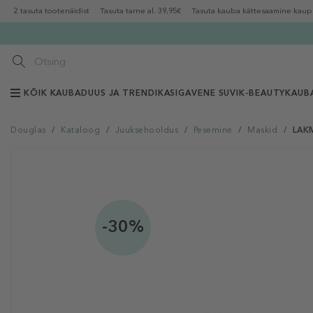
2 tasuta tootenäidist
Tasuta tarne al. 39,95€
Tasuta kauba kättesaamine kaup
KÕIK KAUBAD
UUS JA TRENDIKAS
IGAVENE SUVI
K-BEAUTY
KAUB
Douglas
/
Kataloog
/
Juuksehooldus
/
Pesemine
/
Maskid
/
LAKM
-30%