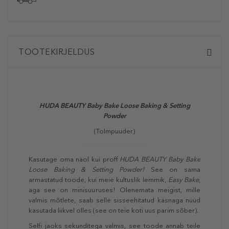
TOOTEKIRJELDUS
HUDA BEAUTY Baby Bake Loose Baking & Setting
Powder
(Tolmpuuder)
Kasutage oma näol kui proff
HUDA BEAUTY Baby Bake
Loose Baking & Setting Powder!
See on sama
armastatud toode, kui meie kultuslik lemmik,
Easy Bake
,
aga see on minisuuruses! Olenemata meigist, mille
valmis mõtlete, saab selle sisseehitatud käsnaga nüüd
kasutada liikvel olles (see on teie koti uus parim sõber).
Selfi jaoks sekunditega valmis, see toode annab teile