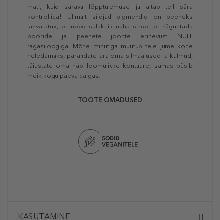
mati, kuid särava lõpptulemuse ja aitab teil sära
kontrollida! Ülimalt siidjad pigmendid on peeneks
jahvatatud, et need sulaksid naha sisse, et hägustada
pooride ja peenete joonte erinevust NULL
tagasilöögiga. Mõne minutiga muutub teie jume kohe
heledamaks, parandate ära oma silmaalused ja kulmud,
täiustate oma näo loomulikke kontuure, samas püsib
meik kogu päeva paigas!
TOOTE OMADUSED
KASUTAMINE