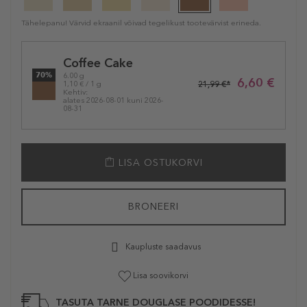
Tähelepanu! Värvid ekraanil võivad tegelikust tootevärvist erineda.
Selected
Coffee Cake
variation
70%
6.00 g
6,60 €
21,99 €*
1,10 € / 1 g
Kehtiv:
alates 2026-08-01 kuni 2026-
08-31
LISA OSTUKORVI
BRONEERI
Kaupluste saadavus
Lisa soovikorvi
TASUTA TARNE DOUGLASE POODIDESSE!