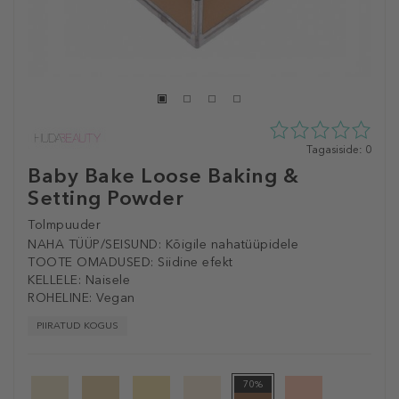
0
Tagasiside: 0
tähte
Baby Bake Loose Baking &
5st
Setting Powder
0
tagasisidest
Tolmpuuder
NAHA TÜÜP/SEISUND:
Kõigile nahatüüpidele
TOOTE OMADUSED:
Siidine efekt
KELLELE:
Naisele
ROHELINE:
Vegan
PIIRATUD KOGUS
70%