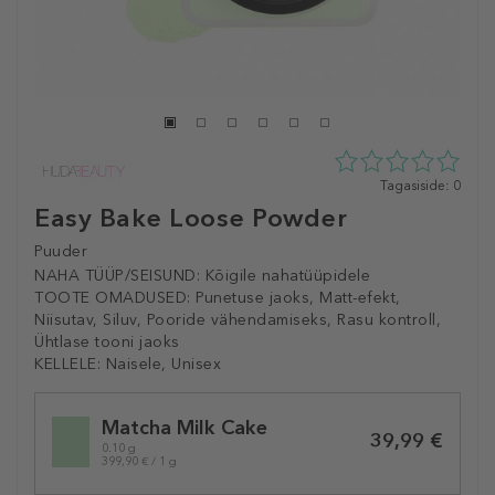
0
Tagasiside: 0
tähte
Easy Bake Loose Powder
5st
0
Puuder
tagasisidest
NAHA TÜÜP/SEISUND:
Kõigile nahatüüpidele
TOOTE OMADUSED:
Punetuse jaoks, Matt-efekt,
Niisutav, Siluv, Pooride vähendamiseks, Rasu kontroll,
Ühtlase tooni jaoks
KELLELE:
Naisele, Unisex
Selected
Matcha Milk Cake
variation
39,99 €
0.10 g
399,90 € / 1 g