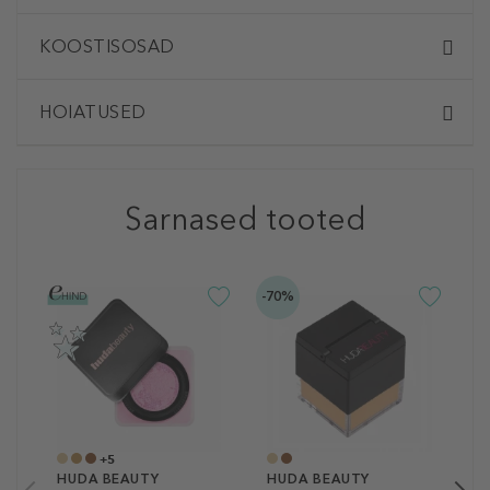
KOOSTISOSAD
HOIATUSED
Sarnased tooted
-70%
H
L
T
2
6
+5
HUDA BEAUTY
HUDA BEAUTY