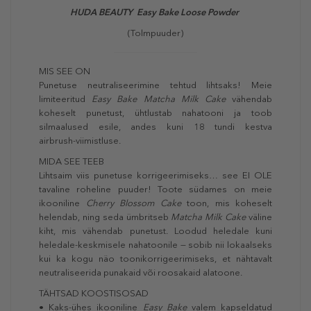
HUDA BEAUTY Easy Bake Loose Powder
(Tolmpuuder)
MIS SEE ON
Punetuse neutraliseerimine tehtud lihtsaks! Meie
limiteeritud
Easy Bake Matcha Milk Cake
vähendab
koheselt punetust, ühtlustab nahatooni ja toob
silmaalused esile, andes kuni 18 tundi kestva
airbrush‑viimistluse.
MIDA SEE TEEB
Lihtsaim viis punetuse korrigeerimiseks… see EI OLE
tavaline roheline puuder! Toote südames on meie
ikooniline
Cherry Blossom Cake
toon, mis koheselt
helendab, ning seda ümbritseb
Matcha Milk Cake
väline
kiht, mis vähendab punetust. Loodud heledale kuni
heledale‑keskmisele nahatoonile — sobib nii lokaalseks
kui ka kogu näo toonikorrigeerimiseks, et nähtavalt
neutraliseerida punakaid või roosakaid alatoone.
TÄHTSAD KOOSTISOSAD
• Kaks‑ühes ikooniline
Easy Bake
valem kapseldatud