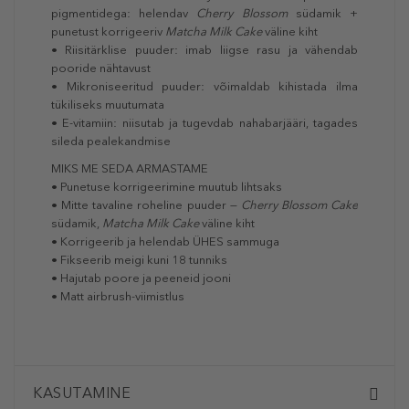
pigmentidega: helendav
Cherry Blossom
südamik +
punetust korrigeeriv
Matcha Milk Cake
väline kiht
• Riisitärklise puuder: imab liigse rasu ja vähendab
pooride nähtavust
• Mikroniseeritud puuder: võimaldab kihistada ilma
tükiliseks muutumata
• E‑vitamiin: niisutab ja tugevdab nahabarjääri, tagades
sileda pealekandmise
MIKS ME SEDA ARMASTAME
• Punetuse korrigeerimine muutub lihtsaks
• Mitte tavaline roheline puuder —
Cherry Blossom Cake
südamik,
Matcha Milk Cake
väline kiht
• Korrigeerib ja helendab ÜHES sammuga
• Fikseerib meigi kuni 18 tunniks
• Hajutab poore ja peeneid jooni
• Matt airbrush‑viimistlus
KASUTAMINE