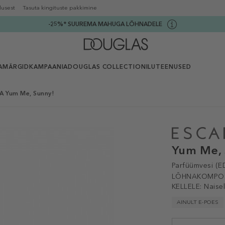
lusest
Tasuta kingituste pakkimine
-25%* SUUREMA MAHUGA LÕHNADELE
AMÄRGID
KAMPAANIA
DOUGLAS COLLECTION
ILUTEENUSED
A Yum Me, Sunny!
Yum Me, 
Parfüümvesi (E
LÕHNAKOMPOS
KELLELE:
Naise
AINULT E-POES
Selected