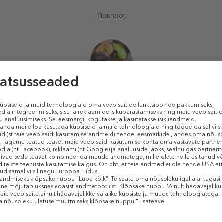
Tipunoot
Passion vili
Südamenoot
Ilang-Ilang
Põhinoot