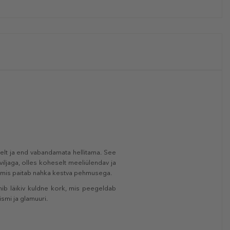
gelt ja end vabandamata hellitama. See
iljaga, olles koheselt meeliülendav ja
, mis paitab nahka kestva pehmusega.
ib läikiv kuldne kork, mis peegeldab
smi ja glamuuri.