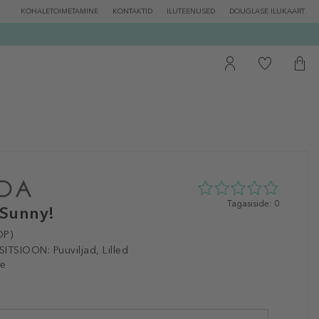
KOHALETOIMETAMINE
KONTAKTID
ILUTEENUSED
DOUGLASE ILUKAART
0
Tagasiside: 0
Sunny!
tähte
5st
DP)
0
ITSIOON:
Puuviljad, Lilled
tagasisidest
le