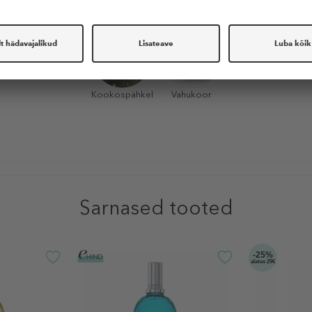
Kookospähkel
Vahukoor
Sarnased tooted
-25%
alates 29€