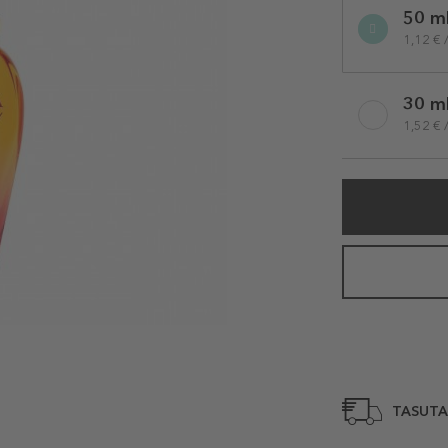
50 m
variation
1,12 € 
30 m
1,52 € 
TASUTA