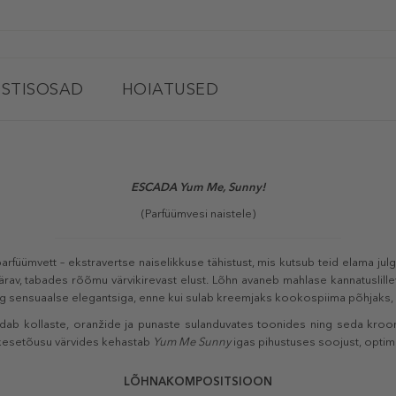
STISOSAD
HOIATUSED
ESCADA Yum Me, Sunny!
(Parfüümvesi naistele)
parfüümvett – ekstravertse naiselikkuse tähistust, mis kutsub teid elama jul
av, tabades rõõmu värvikirevast elust. Lõhn avaneb mahlase kannatuslillev
ang sensuaalse elegantsiga, enne kui sulab kreemjaks kookospiima põhjaks
ab kollaste, oranžide ja punaste sulanduvates toonides ning seda kroon
kesetõusu värvides kehastab
Yum Me Sunny
igas pihustuses soojust, optimi
LÕHNAKOMPOSITSIOON