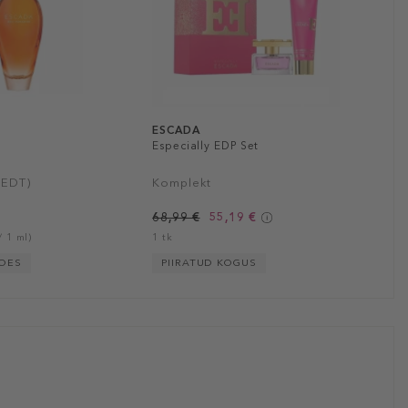
ESCADA
e
Especially EDP Set
 (EDT)
Komplekt
68,99 €
55,19 €
/ 1 ml)
1 tk
POES
PIIRATUD KOGUS