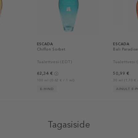
ESCADA
ESCADA
Chiffon Sorbet
Bali Paradis
Tualettvesi (EDT)
Tualettvesi
62,34 €
50,99 €
100 ml (0,62 € / 1 ml)
30 ml (1,70 € 
E-HIND
AINULT E-
Tagasiside