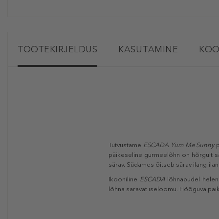
TOOTEKIRJELDUS
KASUTAMINE
KOO
Tutvustame
ESCADA
Yum Me Sunny
päikeseline gurmeelõhn on hõrgult sär
särav. Südames õitseb särav ilang-il
Ikooniline
ESCADA
lõhnapudel helend
lõhna säravat iseloomu. Hõõguva päi