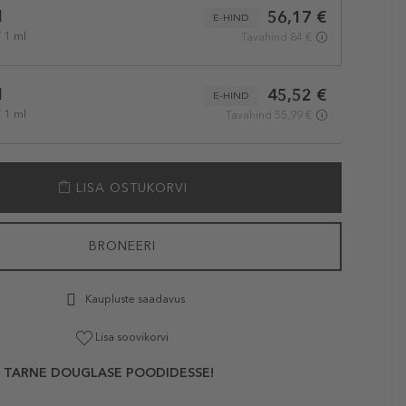
l
56,17 €
E-HIND
/ 1 ml
Tavahind 84 €
l
45,52 €
E-HIND
/ 1 ml
Tavahind 55,99 €
LISA OSTUKORVI
BRONEERI
Kaupluste saadavus
Lisa soovikorvi
 TARNE DOUGLASE POODIDESSE!