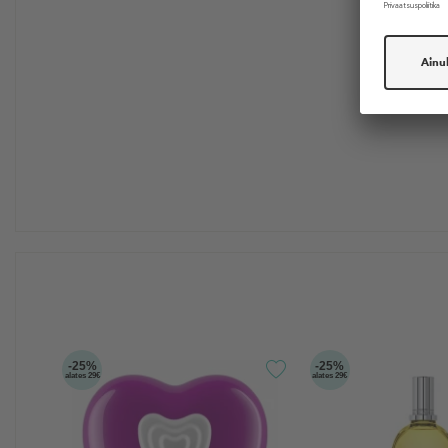
-25%
-25%
alates 29€
alates 29€