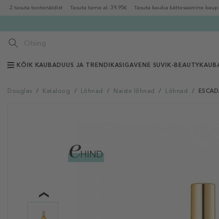
2 tasuta tootenäidist
Tasuta tarne al. 39,95€
Tasuta kauba kättesaamine kaup
KÕIK KAUBAD
UUS JA TRENDIKAS
IGAVENE SUVI
K-BEAUTY
KAUB
Douglas
/
Kataloog
/
Lõhnad
/
Naiste lõhnad
/
Lõhnad
/
ESCAD