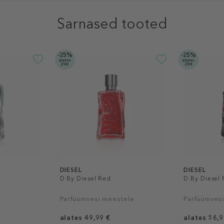
Sarnased tooted
-25%
-25%
alates
alates
29€
29€
DIESEL
DIESEL
D By Diesel Red
D By Diesel 
Parfüümvesi meestele
Parfüümves
alates 49,99 €
alates 56,9