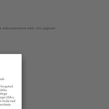
ja mässumeelseid mehi, kes julgevad