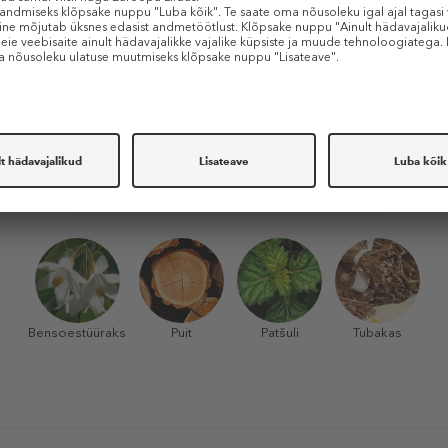
Must pipar
Salvei
Põhinoot
Bensoestüüraks
Puit
Patšuli
Tubakas