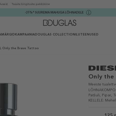
lusest
Tasuta kingituste pakkimine
-25%* SUUREMA MAHUGA LÕHNADELE
AMÄRGID
KAMPAANIA
DOUGLAS COLLECTION
ILUTEENUSED
L Only the Brave Tattoo
Only the
Meeste tualettv
LÕHNAKOMPOS
Patšuli, Pipar,
KELLELE:
Mehel
Selected
125 