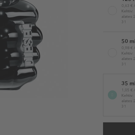
variation
0,63 € 
Kehtiv:
alates 
31
50 m
0,98 € 
Kehtiv:
alates 
31
35 m
1,05 € 
Kehtiv:
alates 
31