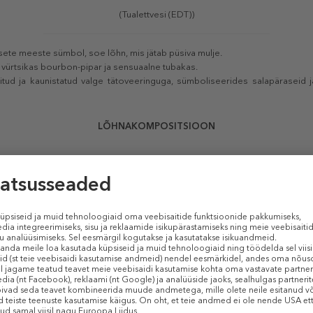
(Tualettvesi (EDT))
te meeste sümbol, soe lõhn, mis jätab püsiva mulje.
vürtsikas bourbon-pipar ja sensuaalne tubakas.
ud ja kaunistatud valge tätoveeringuga, sümboliseerides salapäraseid 
LÕHNAKOMPOSITSIOON
Tipunoot
Õunad
Mandariin
Südamenoot