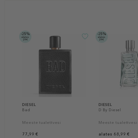
-25%
-25%
alates
alates
29€
29€
DIESEL
DIESEL
Bad
D By Diesel
Meeste tualettvesi
Meeste tualettvesi
77,99 €
alates 68,99 €