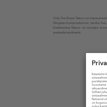
Only The Brave Tattoo on mässumeelse
Võrgutav kompositsioon: värske õun, 
Embleemne flakon on mustaks toonit
avastada tundmatut.