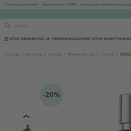
2 tasuta tootenäidist
Tasuta tarne al. 39,95€
Tasuta kauba kättesaamine kaup
KÕIK KAUBAD
UUS JA TRENDIKAS
IGAVENE SUVI
K-BEAUTY
KAUB
Douglas
/
Kataloog
/
Lõhnad
/
Meeste lõhnad
/
Lõhnad
/
DIESE
-20%