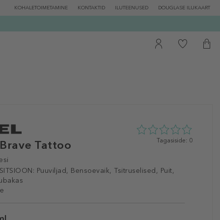
KOHALETOIMETAMINE
KONTAKTID
ILUTEENUSED
DOUGLASE ILUKAART
0
Tagasiside: 0
 Brave Tattoo
tähte
5st
esi
0
ITSIOON:
Puuviljad, Bensoevaik, Tsitruselised, Puit,
tagasisidest
 Tubakas
e
ml