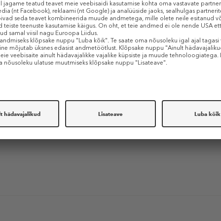
 COLLECTION
 Powder Brow Pencil
ts