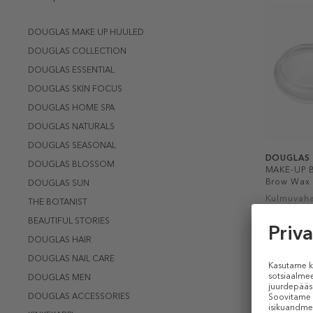
DOUGLAS MAKE UP HUULED
DOUGLAS COLLECTION
DOUGLAS ESSENTIAL
DOUGLAS SKIN FOCUS
DOUGLAS HOME SPA
DOUGLAS NATURALS
DOUGLAS SEASONAL
DOUGLAS
DOUGLAS BLOSSOM
MAKE-UP B
Brow Wax
DOUGLAS SUN
Kulmuvah
THE BOTANIST
BEAUTIFUL STORIES
9,99 €
DOUGLAS HAIR
5.5 ml
DOUGLAS NAIL CARE
DOUGLAS MEN
DOUGLAS ACCESSORIES