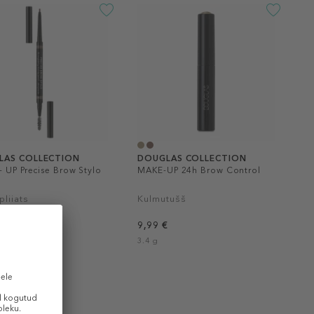
LAS COLLECTION
DOUGLAS COLLECTION
 UP Precise Brow Stylo
MAKE-UP 24h Brow Control
liiats
Kulmutušš
€
9,99 €
3.4 g