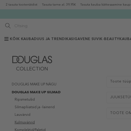
2 tasuta tootenäidist
Tasuta tarne al. 39,95€
Tasuta kauba kättesaamine kaup
KÕIK KAUBAD
UUS JA TRENDIKAS
IGAVENE SUVI
K-BEAUTY
KAUB
Toote tüü
DOUGLAS MAKE UP NÄGU
DOUGLAS MAKE UP SILMAD
JUUKSETÜ
Ripsmetušid
Silmapliiatsid ja -lainerid
TOOTE O
Lauvärvid
Kulmuvärvid
Komplektid/Paletid