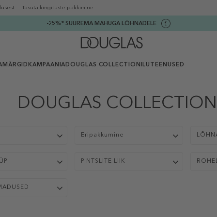
lusest
Tasuta kingituste pakkimine
-25%* SUUREMA MAHUGA LÕHNADELE
AMÄRGID
KAMPAANIA
DOUGLAS COLLECTION
ILUTEENUSED
DOUGLAS COLLECTION -
p
Eripakkumine
LÕHN
ÜP
PINTSLITE LIIK
ROHE
MADUSED