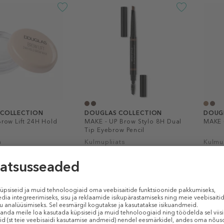
 COLLECTION
DOUGLAS COLLECTION
DOUG
row Lift 24H Hold
MAKE - UP Brow Stylo 8H Dual
MAKE -
Tip Eyebrow Pencil
a
Kulmupliiats
Kulmup
8,99 €
9,99 
0.25 g
0.7 g