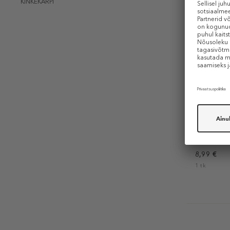
KINKEKARPI
DOUGLAS
MAKE - UP
Wood
Kulmupliia
8,99 €
1 tk