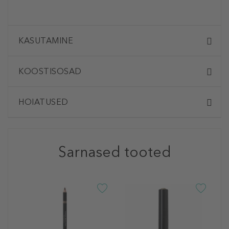
KASUTAMINE
KOOSTISOSAD
HOIATUSED
Sarnased tooted
D
C
M
S
K