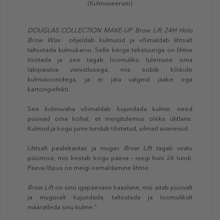
(Kulmuseerum)
DOUGLAS COLLECTION MAKE-UP Brow Lift 24H Hold
Brow Wax
ohjeldab kulmusid ja võimaldab lihtsalt
taltsutada kulmukarvu. Selle kerge tekstuuriga on lihtne
töötada ja see tagab loomuliku tulemuse oma
läbipaistva viimistlusega, mis sobib kõikide
kulmutoonidega, ja ei jäta valgeid jääke ega
kartongiefekti.
See kulmuvaha võimaldab kujundada kulme: need
püsivad oma kohal, et meigitulemus oleks ühtlane.
Kulmud ja kogu jume tundub tõstetud, silmad avanenud.
Lihtsalt pealekantav ja mugav
Brow Lift
tagab veatu
püsimise, mis kestab kogu päeva – isegi kuni 24 tundi.
Päeva lõpus on meigi eemaldamine lihtne.
Brow Lift
on sinu igapäevane kaaslane, mis aitab püsivalt
ja mugavalt kujundada, taltsutada ja loomulikult
määratleda sinu kulme."