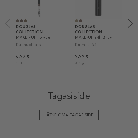
9
0
DOUGLAS
DOUGLAS
COLLECTION
COLLECTION
MAKE - UP Powder
MAKE-UP 24h Brow
Brow Pencil Wood
Control
Kulmupliiats
Kulmutušš
8,99 €
9,99 €
1 tk
3.4 g
Tagasiside
JÄTKE OMA TAGASISIDE