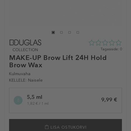
0
Tagasiside: 0
tähte
MAKE-UP Brow Lift 24H Hold
5st
Brow Wax
0
tagasisidest
Kulmuvaha
KELLELE:
Naisele
Selected
5,5 ml
variation
9,99 €
1,82 € / 1 ml
LISA OSTUKORVI