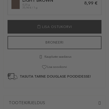
LIGHT BROWN
variation
8,99 €
0.25 g
35,96 € / 1 g
LISA OSTUKORVI
BRONEERI
Kaupluste saadavus
Lisa soovikorvi
TASUTA TARNE DOUGLASE POODIDESSE!
TOOTEKIRJELDUS