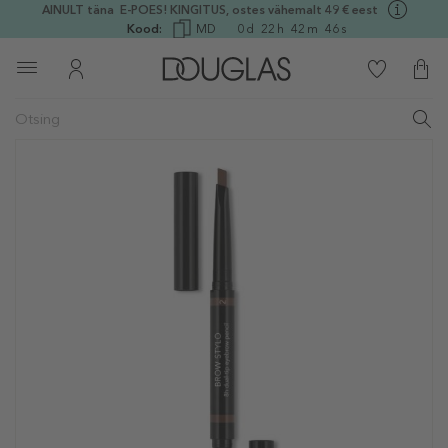
AINULT täna E-POES! KINGITUS, ostes vähemalt 49 € eest
Kood:
MD
0
d
22
h
42
m
46
s