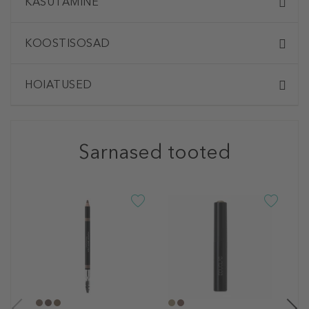
KASUTAMINE
KOOSTISOSAD
HOIATUSED
Sarnased tooted
D
C
M
S
K
9
0