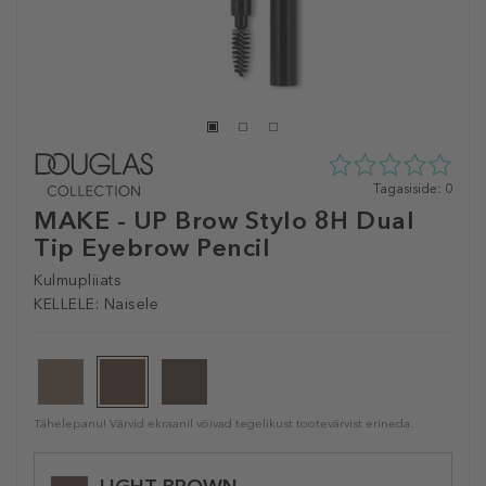
0
Tagasiside: 0
tähte
MAKE - UP Brow Stylo 8H Dual
5st
Tip Eyebrow Pencil
0
tagasisidest
Kulmupliiats
KELLELE:
Naisele
Tähelepanu! Värvid ekraanil võivad tegelikust tootevärvist erineda.
Selected