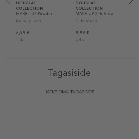
DOUGLAS
DOUGLAS
COLLECTION
COLLECTION
MAKE - UP Powder
MAKE-UP 24h Brow
Brow Pencil Wood
Control
Kulmupliiats
Kulmutušš
8,99 €
9,99 €
1 tk
3.4 g
Tagasiside
JÄTKE OMA TAGASISIDE