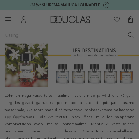
-25%* SUUREMA MAHUGA LÕHNADELE
Lõhn on nagu värav teise maailma – sule silmad ja võid olla kõikjal...
Järgides igavest igatsust kaugete maade ja uute aistingute järele, asume
teekonnale, kus koordinaadid näitavad teed inspireerivatesse paikadesse:
Les Destinations
– viis kvaliteetset unisex lõhna, mille iga salapärane
kombinatsioon avab imelise lõhnamaailma. Montreux' kristallselged
mägijärved, Grasse'i lõputud lilleväljad, Costa Rica päikeseküllased
istandusmetsad, Kuuba Kariibi mere saarte maitse ja Omaani müstilised