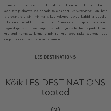
idamaised turud. Viis kuulsat parfümeeriat on need kohad tabanud
keerukate ja ebatavaliste lõhnade kollektsiooni.
Les
Destinations
il on lihtne
ja elegantne disain: minimalistlikud kokkupandavad karbid ja pudelid,
millel on erinevad koordinaadid ning õhuke värvijoon iga asukoha jaoks.
Sügavat igatsust nende kaugete suundade järele tekitab ka pudelikaanel
kujutatud kompass. Lihtne silindriline kuju koos raske kaanega loob
elegantse välimuse nii talle kui ka temale.
Kõik LES DESTINATIONS
tooted
(3)