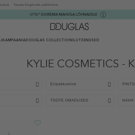
lusest
Tasuta kingituste pakkimine
-25%* SUUREMA MAHUGA LÕHNADELE
I
KAMPAANIA
DOUGLAS COLLECTION
ILUTEENUSED
KYLIE COSMETICS - K
Eripakkumine
PINTS
TOOTE OMADUSED
NAHA