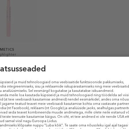
SMETICS
ghlighter
s
10,50 €
D KOGUS