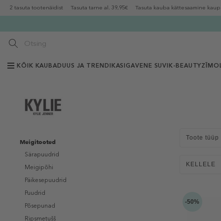
2 tasuta tootenäidist
Tasuta tarne al. 39,95€
Tasuta kauba kättesaamine kaup
KÕIK KAUBAD
UUS JA TRENDIKAS
IGAVENE SUVI
K-BEAUTY
ZĪMOL
Toote tüüp
Meigitooted
Särapuudrid
KELLELE
Meigipõhi
Päikesepuudrid
Puudrid
-50%
Põsepunad
Ripsmetušš