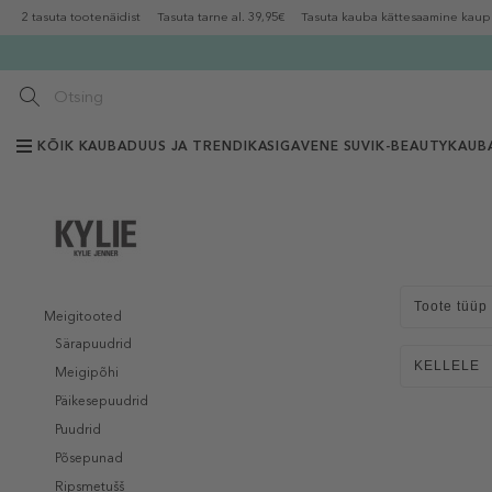
2 tasuta tootenäidist
Tasuta tarne al. 39,95€
Tasuta kauba kättesaamine kaup
KÕIK KAUBAD
UUS JA TRENDIKAS
IGAVENE SUVI
K-BEAUTY
KAUB
Toote tüüp
Meigitooted
Särapuudrid
KELLELE
Meigipõhi
Päikesepuudrid
Puudrid
Põsepunad
Ripsmetušš