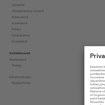
Lauvärvid
Silmapliiatsid ja -lainerid
Kulmuvärvid
Huulevärvid
Pintslid
Kunstripsmed
Komplektid
Kollektsioonid
Aksessuaarid
Teritaja
Kehahoolduseks
Niisutav/Toitev