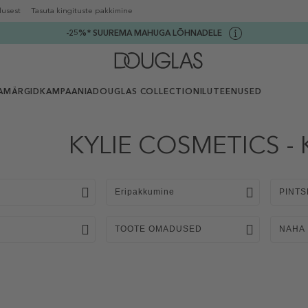
lusest
Tasuta kingituste pakkimine
-25%* SUUREMA MAHUGA LÕHNADELE
AMÄRGID
KAMPAANIA
DOUGLAS COLLECTION
ILUTEENUSED
KYLIE COSMETICS - K
Eripakkumine
PINTS
TOOTE OMADUSED
NAHA