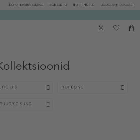
KOHALETOIMETAMINE
KONTAKTID
ILUTEENUSED
DOUGLASE ILUKAART
ollektsioonid
LITE LIIK
ROHELINE
 TÜÜP/SEISUND