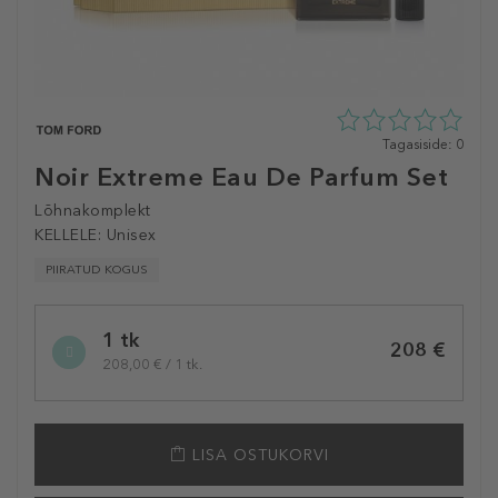
0
Tagasiside: 0
tähte
Noir Extreme Eau De Parfum Set
5st
0
Lõhnakomplekt
tagasisidest
KELLELE:
Unisex
PIIRATUD KOGUS
Selected
1 tk
variation
208 €
208,00 € / 1 tk.
LISA OSTUKORVI