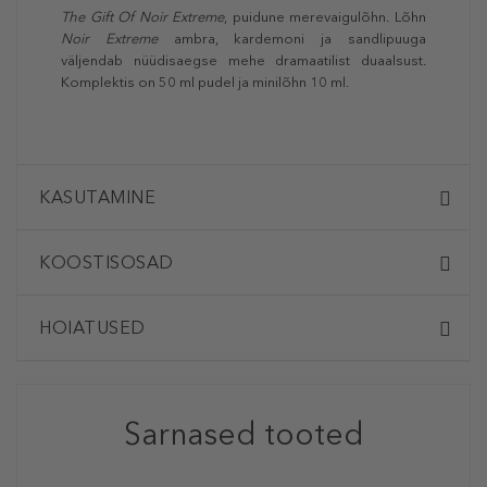
The Gift Of Noir Extreme
, puidune merevaigulõhn. Lõhn
Noir Extreme
ambra, kardemoni ja sandlipuuga
väljendab nüüdisaegse mehe dramaatilist duaalsust.
Komplektis on 50 ml pudel ja minilõhn 10 ml.
KASUTAMINE
KOOSTISOSAD
HOIATUSED
Sarnased tooted