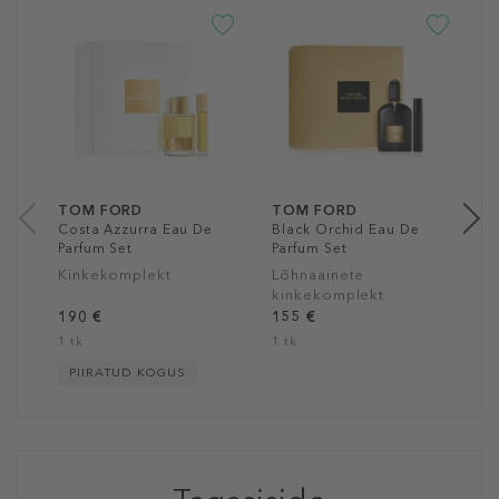
T
V
P
a
50
TOM FORD
TOM FORD
Costa Azzurra Eau De
Black Orchid Eau De
Parfum Set
Parfum Set
Kinkekomplekt
Lõhnaainete
kinkekomplekt
190 €
155 €
1 tk
1 tk
PIIRATUD KOGUS