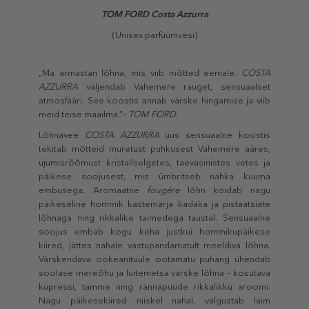
TOM FORD Costa Azzurra
(Unisex parfüümvesi)
„Ma armastan lõhna, mis viib mõtted eemale.
COSTA
AZZURRA
väljendab Vahemere rauget, sensuaalset
atmosfääri. See koostis annab värske hingamise ja viib
meid teise maailma.”–
TOM FORD.
Lõhnavee
COSTA AZZURRA
uus sensuaalne koostis
tekitab mõtteid muretust puhkusest Vahemere ääres,
ujumisrõõmust kristallselgetes, taevasinistes vetes ja
päikese soojusest, mis ümbritseb nahka kuuma
embusega. Aromaatne
fougére
lõhn koidab nagu
päikeseline hommik kastemärja kadaka ja pistaatsiate
lõhnaga ning rikkalike taimedega taustal. Sensuaalne
soojus embab kogu keha justkui hommikupäikese
kiired, jättes nahale vastupandamatult meeldiva lõhna.
Värskendava ookeanituule ootamatu puhang ühendab
soolase mereõhu ja luitemetsa värske lõhna – kosutava
küpressi, tamme ning rannapuude rikkalikku aroomi.
Nagu päikesekiired niiskel nahal, valgustab laim