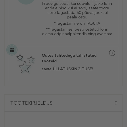
Proovige seda, kui soovite – jätke lõhn
endale ning kui ei sobi, saate toote
meile tagastada 60 päeva jooksul
peale ostu.
*Tagastamine on TASUTA
**Tagastamisel peab ostetud lõhn
olema originaalpakendis ning avamata
Ostes tähtedega tähistatud
tooteid
saate
ÜLLATUSKINGITUSE!
TOOTEKIRJELDUS