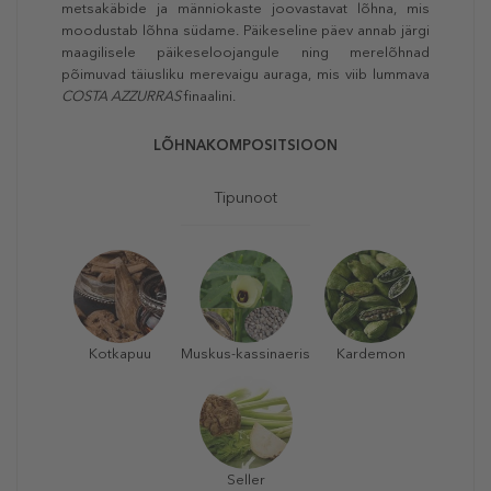
metsakäbide ja männiokaste joovastavat lõhna, mis
moodustab lõhna südame. Päikeseline päev annab järgi
maagilisele päikeseloojangule ning merelõhnad
põimuvad täiusliku merevaigu auraga, mis viib lummava
COSTA AZZURRAS
finaalini.
LÕHNAKOMPOSITSIOON
Tipunoot
Kotkapuu
Muskus-kassinaeris
Kardemon
Seller