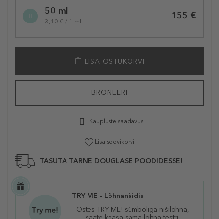
50 ml
155 €
3,10 € / 1 ml
LISA OSTUKORVI
BRONEERI
Kaupluste saadavus
Lisa soovikorvi
TASUTA TARNE DOUGLASE POODIDESSE!
TRY ME - Lõhnanäidis
Ostes TRY ME! sümboliga nišilõhna,
saate kaasa sama lõhna testri.