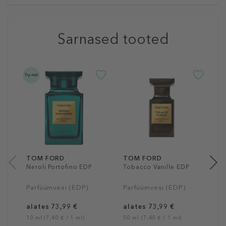
Sarnased tooted
T
O
P
7
10
TOM FORD
TOM FORD
Neroli Portofino EDP
Tobacco Vanille EDP
Parfüümvesi (EDP)
Parfüümvesi (EDP)
alates 73,99 €
alates 73,99 €
10 ml (7,40 € / 1 ml)
50 ml (7,40 € / 1 ml)