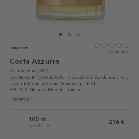
0
Tagasiside: 0
tähte
Costa Azzurra
5st
0
Parfüümvesi (EDP)
tagasisidest
LÕHNAKOMPOSITSIOON:
Tsitruselised, Kardemon, Puit,
Lavendel, Vanilje/sefiir, Vetiveeria, Lilled
KELLELE:
Naisele, Mehele, Unisex
KINGITUS
Selected
100 ml
variation
216 €
2,16 € / 1 ml