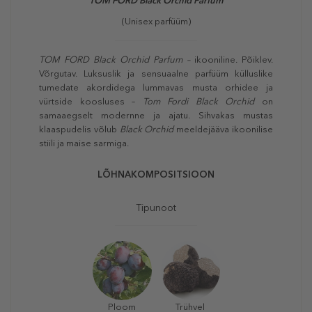
TOM FORD Black Orchid Parfum
(Unisex parfüüm)
TOM FORD Black Orchid Parfum –
ikooniline. Põiklev.
Võrgutav. Luksuslik ja sensuaalne parfüüm külluslike
tumedate akordidega lummavas musta orhidee ja
vürtside koosluses –
Tom Fordi Black Orchid
on
samaaegselt modernne ja ajatu. Sihvakas mustas
klaaspudelis võlub
Black Orchid
meeldejääva ikoonilise
stiili ja maise sarmiga.
LÕHNAKOMPOSITSIOON
Tipunoot
Ploom
Trühvel