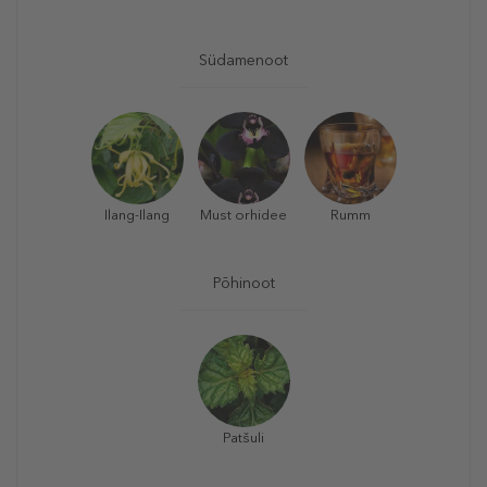
Südamenoot
Ilang-Ilang
Must orhidee
Rumm
Põhinoot
Patšuli