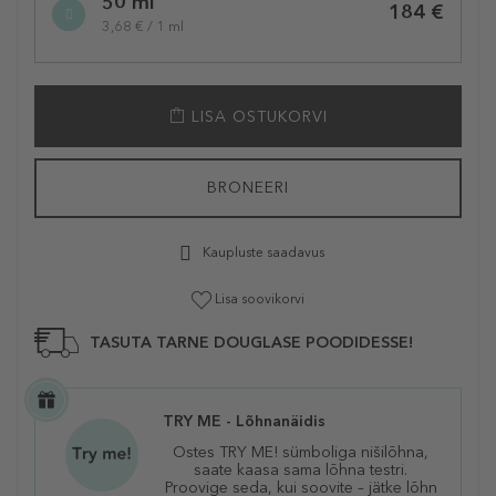
50 ml
184 €
3,68 € / 1 ml
LISA OSTUKORVI
BRONEERI
Kaupluste saadavus
Lisa soovikorvi
TASUTA TARNE DOUGLASE POODIDESSE!
TRY ME - Lõhnanäidis
Ostes TRY ME! sümboliga nišilõhna,
saate kaasa sama lõhna testri.
Proovige seda, kui soovite – jätke lõhn