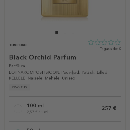
0
Tagasiside: 0
tähte
Black Orchid Parfum
5st
0
Parfüüm
tagasisidest
LÕHNAKOMPOSITSIOON:
Puuviljad, Patšuli, Lilled
KELLELE:
Naisele, Mehele, Unisex
KINGITUS
Selected
100 ml
variation
257 €
2,57 € / 1 ml