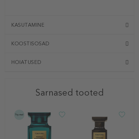
KASUTAMINE
KOOSTISOSAD
HOIATUSED
Sarnased tooted
T
O
P