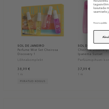
SOL DE JANEIRO
SOL DE JANEIRO
Perfume Mist Set Cheirosa
Cheirosa Discovery 
Discovery 1
Ipanema Sunset
Lõhnakomplekt
Parfüümipihusti ko
38,99 €
37,99 €
1 tk
1 tk
PIIRATUD KOGUS