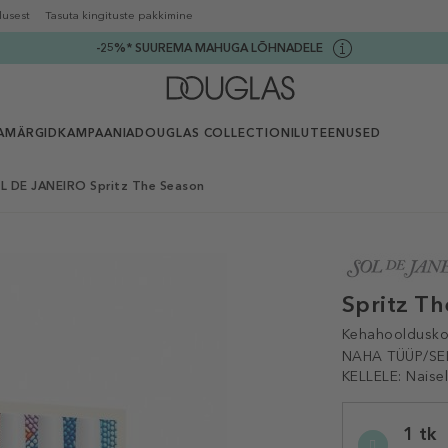
lusest
Tasuta kingituste pakkimine
-25%* SUUREMA MAHUGA LÕHNADELE
AMÄRGID
KAMPAANIA
DOUGLAS COLLECTION
ILUTEENUSED
L DE JANEIRO Spritz The Season
Spritz T
Kehahooldusko
NAHA TÜÜP/SE
KELLELE:
Naise
Selected
1 tk
variation