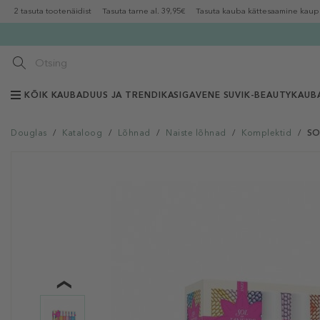
2 tasuta tootenäidist
Tasuta tarne al. 39,95€
Tasuta kauba kättesaamine kaup
KÕIK KAUBAD
UUS JA TRENDIKAS
IGAVENE SUVI
K-BEAUTY
KAUB
Douglas
/
Kataloog
/
Lõhnad
/
Naiste lõhnad
/
Komplektid
/
SO