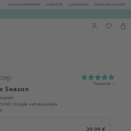
KOHALETOIMETAMINE
KONTAKTID
ILUTEENUSED
DOUGLASE ILUKAART
5.0
Tagasiside: 1
he Season
tähte
5st
mplekt
1
tagasisidest
ISUND:
Kõigile nahatüüpidele
le
39,99 €