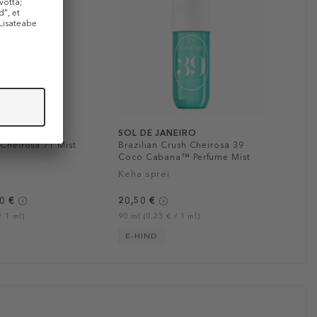
EIRO
SOL DE JANEIRO
 Cheirosa'71 Mist
Brazilian Crush Cheirosa 39
Coco Cabana™ Perfume Mist
Keha sprei
0 €
20,50 €
/ 1 ml)
90 ml (0,23 € / 1 ml)
E-HIND