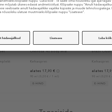
SOL DE JANEIRO
SOL DE JAN
Set
Cheirosa '40 Body Mist
Brazil Crush
mplekt
Kehasprei
Kehasprei
alates 17,90 €
alates 17,9
90 ml (0,20 € / 1 ml)
90 ml (0,20 € 
E-HIND
E-HIND