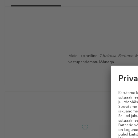
Meie ikooniline C
heirosa Perfume Mi
vastupandamatu lõhnaga.