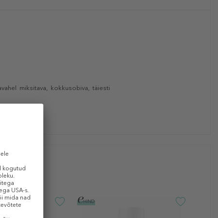
ahel miksitava, kokkusobiva, täiesti