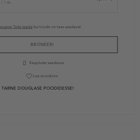
/ 1 tk.
anname Teile teada
kui toode on taas saadaval.
BRONEERI
Kaupluste saadavus
Lisa soovikorvi
 TARNE DOUGLASE POODIDESSE!