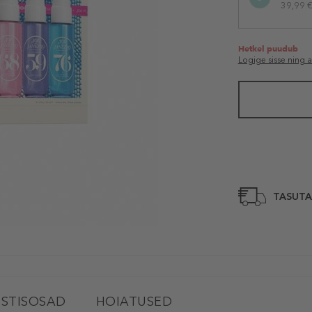
39,99 € 
Hetkel puudub
Logige sisse ning 
TASUTA
STISOSAD
HOIATUSED