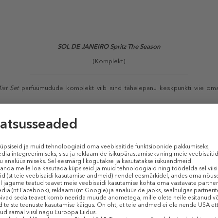
SOL DE JANEIRO Spritz The Season
(Komplekt)
st Set
parfüümudude komplekt viib sind tähelepanu keskpunkti viie omav
Sarnased tooted