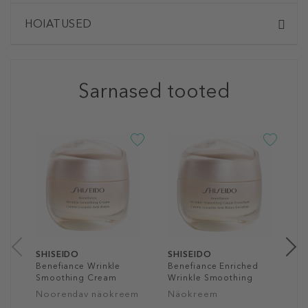
HOIATUSED
Sarnased tooted
S
B
S
S
N
1
50
SHISEIDO
SHISEIDO
Benefiance Wrinkle
Benefiance Enriched
Smoothing Cream
Wrinkle Smoothing
Cream
Noorendav näokreem
Näokreem