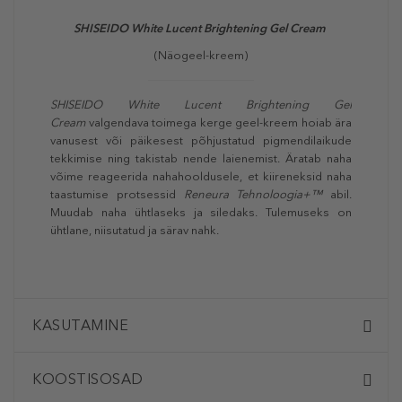
SHISEIDO White Lucent Brightening Gel Cream
(Näogeel-kreem)
SHISEIDO White Lucent Brightening Gel
Cream
valgendava toimega kerge geel-kreem hoiab ära
vanusest või päikesest põhjustatud pigmendilaikude
tekkimise ning takistab nende laienemist. Äratab naha
võime reageerida nahahooldusele, et kiireneksid naha
taastumise protsessid
Reneura
Tehnoloogia+™
abil.
Muudab naha ühtlaseks ja siledaks. Tulemuseks on
ühtlane, niisutatud ja särav nahk.
KASUTAMINE
KOOSTISOSAD