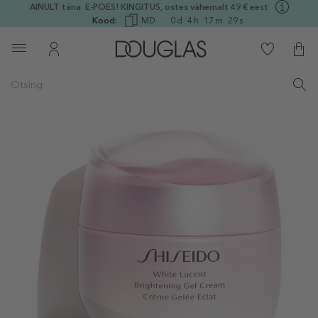
AINULT täna E-POES! KINGITUS, ostes vähemalt 49 € eest
Kood:
MD
0
d
4
h
17
m
29
s