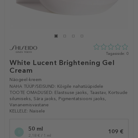
0
Tagasiside: 0
tähte
White Lucent Brightening Gel
5st
Cream
0
tagasisidest
Näogeel-kreem
NAHA TÜÜP/SEISUND:
Kõigile nahatüüpidele
TOOTE OMADUSED:
Elastsuse jaoks, Taastav, Kortsude
silumiseks, Sära jaoks, Pigmentatsiooni jaoks,
Vananemisvastane
KELLELE:
Naisele
Selected
50 ml
variation
109 €
2,18 € / 1 ml