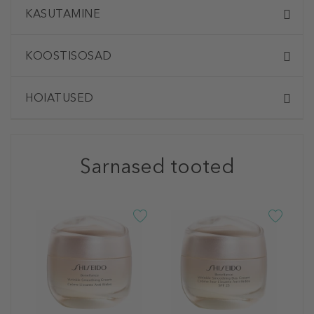
KASUTAMINE
KOOSTISOSAD
HOIATUSED
Sarnased tooted
S
B
S
E
N
1
75