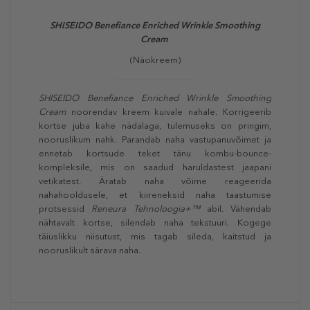
SHISEIDO Benefiance Enriched Wrinkle Smoothing
Cream
(Näokreem)
SHISEIDO Benefiance Enriched Wrinkle Smoothing
Cream
noorendav kreem kuivale nahale. Korrigeerib
kortse juba kahe nädalaga, tulemuseks on pringim,
nooruslikum nahk. Parandab naha vastupanuvõimet ja
ennetab kortsude teket tänu kombu-bounce-
kompleksile, mis on saadud haruldastest jaapani
vetikatest. Äratab naha võime reageerida
nahahooldusele, et kiireneksid naha taastumise
protsessid
Reneura Tehnoloogia+™
abil. Vähendab
nähtavalt kortse, silendab naha tekstuuri. Kogege
täiuslikku niisutust, mis tagab sileda, kaitstud ja
nooruslikult särava naha.