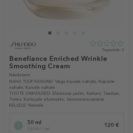
0
Tagasiside: 0
tähte
Benefiance Enriched Wrinkle
5st
Smoothing Cream
0
tagasisidest
Näokreem
NAHA TÜÜP/SEISUND:
Väga kuivale nahale, Küpsele
nahale, Kuivale nahale
TOOTE OMADUSED:
Elastsuse jaoks, Kaitsev, Taastav,
Toitev, Kortsude silumiseks, Vananemisvastane
KELLELE:
Naisele
Selected
50 ml
variation
120 €
2,40 € / 1 ml