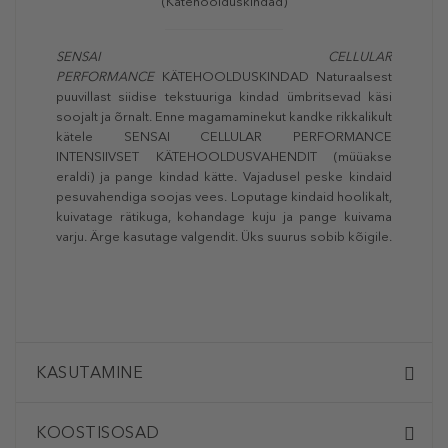
(
Kätehoolduskindad
)
SENSAI CELLULAR
PERFORMANCE
KÄTEHOOLDUSKINDAD Naturaalsest
puuvillast siidise tekstuuriga kindad ümbritsevad käsi
soojalt ja õrnalt. Enne magamaminekut kandke rikkalikult
kätele SENSAI CELLULAR PERFORMANCE
INTENSIIVSET KÄTEHOOLDUSVAHENDIT (müüakse
eraldi) ja pange kindad kätte. Vajadusel peske kindaid
pesuvahendiga soojas vees. Loputage kindaid hoolikalt,
kuivatage rätikuga, kohandage kuju ja pange kuivama
varju. Ärge kasutage valgendit. Üks suurus sobib kõigile.
KASUTAMINE
KOOSTISOSAD