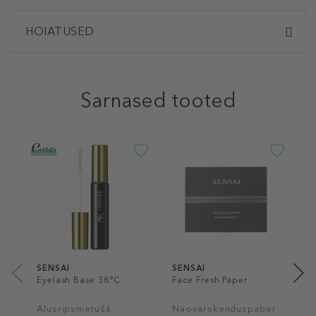
HOIATUSED
Sarnased tooted
S
M
S
L
E
r
3
SENSAI
SENSAI
Eyelash Base 38°C
Face Fresh Paper
Alusripsmetušš
Näovärskenduspaber