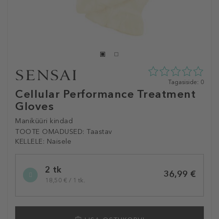
0
Tagasiside: 0
tähte
Cellular Performance Treatment
5st
Gloves
0
tagasisidest
Maniküüri kindad
TOOTE OMADUSED:
Taastav
KELLELE:
Naisele
Selected
2 tk
variation
36,99 €
18,50 € / 1 tk.