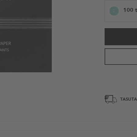
Selected
100 
variation
TASUTA