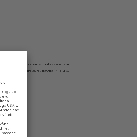
sitöödest, mida Jaapanis tuntakse enam
dusele – kui tunnete, et näonahk läigib,