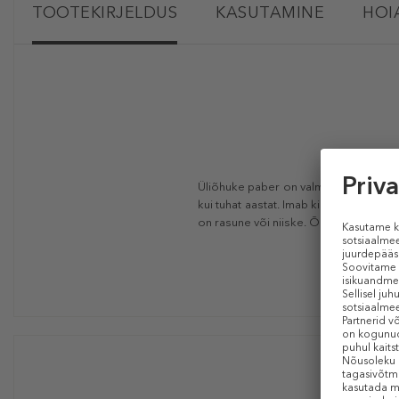
TOOTEKIRJELDUS
KASUTAMINE
HOI
Üliõhuke paber on valmistatud tradits
kui tuhat aastat. Imab kiiresti liigse 
on rasune või niiske. Õhuke paber vä