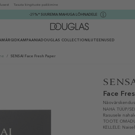
lusest
Tasuta kingituste pakkimine
-25%* SUUREMA MAHUGA LÕHNADELE
AMÄRGID
KAMPAANIA
DOUGLAS COLLECTION
ILUTEENUSED
ne
/
SENSAI Face Fresh Paper
Face Fre
Näovärskendu
NAHA TÜÜP/SE
Rasusele nahal
TOOTE OMADU
KELLELE:
Naisel