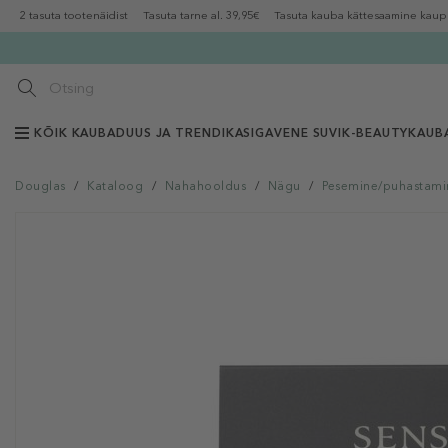
2 tasuta tootenäidist
Tasuta tarne al. 39,95€
Tasuta kauba kättesaamine kaup
KÕIK KAUBAD
UUS JA TRENDIKAS
IGAVENE SUVI
K-BEAUTY
KAUB
Douglas
/
Kataloog
/
Nahahooldus
/
Nägu
/
Pesemine/puhastami