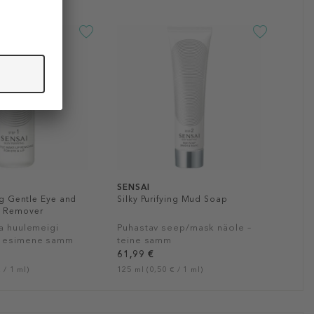
SENSAI
ing Gentle Eye and
Silky Purifying Mud Soap
p Remover
ja huulemeigi
Puhastav seep/mask näole –
– esimene samm
teine samm
61,99 €
 / 1 ml)
125 ml (0,50 € / 1 ml)