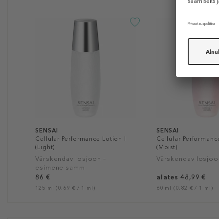
SENSAI
SENSAI
Cellular Performance Lotion I
Cellular Performance
(Light)
(Moist)
Värskendav losjoon –
Värskendav losjoo
esimene samm
86 €
alates 48,99 €
125 ml (0,69 € / 1 ml)
60 ml (0,82 € / 1 ml)