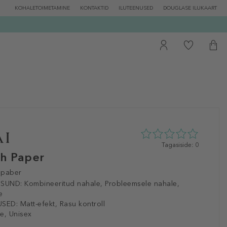
KOHALETOIMETAMINE
KONTAKTID
ILUTEENUSED
DOUGLASE ILUKAART
0
Tagasiside: 0
tähte
sh Paper
5st
0
spaber
tagasisidest
ISUND:
Kombineeritud nahale, Probleemsele nahale,
e
SED:
Matt-efekt, Rasu kontroll
e, Unisex