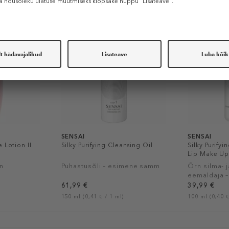
SENSAI
SENSAI
 Lotion II
Silky Purifying Cleansing Oil
Silky Purify
Lip Make U
n
Puhastusõli – esimene samm
Õrn silma- 
eemaldaja 
61,99 €
39,99 €
150 ml (0,41 € / 1 ml)
100 ml (0,40 €