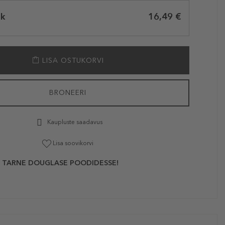
tk
16,49 €
LISA OSTUKORVI
BRONEERI
Kaupluste saadavus
Lisa soovikorvi
 TARNE DOUGLASE POODIDESSE!