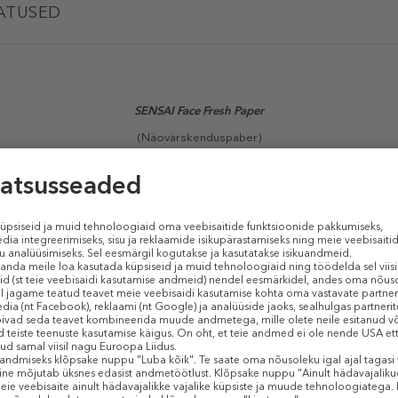
ATUSED
SENSAI
Face Fresh Paper
(Näovärskenduspaber)
ioonilisest Tosawashi linasest paberist, mis on üks Jaapani parimatest kä
rasu ilma meiki eemaldamata.
SENSAI
Face Fresh Paper
kasutage vastavalt vaja
rskendab meiki seda rikkumata! Matt näonahk hetkega!
Sarnased tooted