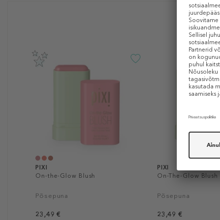
PIXI
PIXI
On-the-Glow Blush
On-The-Glow Blush
Põsepuna
Põsepuna
23,49 €
23,49 €