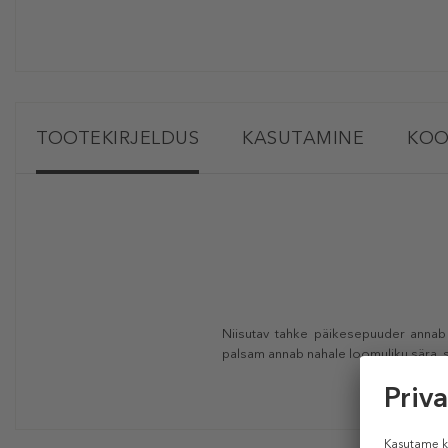
TOOTEKIRJELDUS
KASUTAMINE
KOO
Niisutav tahke päikesepuuder annab 
palsam annab nahale loomuliku sära, sa