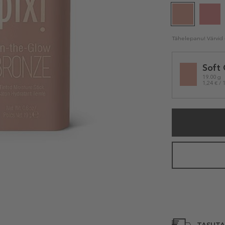
Tähelepanu! Värvid e
Selected
Soft
variation
19.00 g
1,24 € / 