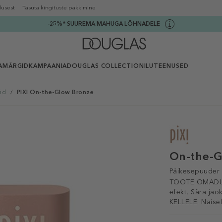
lusest
Tasuta kingituste pakkimine
-25%* SUUREMA MAHUGA LÕHNADELE
AMÄRGID
KAMPAANIA
DOUGLAS COLLECTION
ILUTEENUSED
id
/
PIXI On-the-Glow Bronze
On-the-G
Päikesepuuder
TOOTE OMADU
efekt, Sära jaok
KELLELE:
Naise