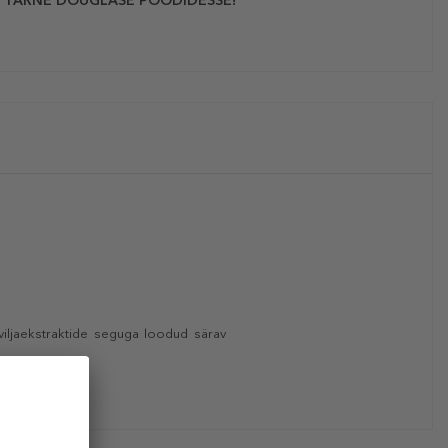
 TARNE DOUGLASE POODIDESSE!
viljaekstraktide seguga loodud särav