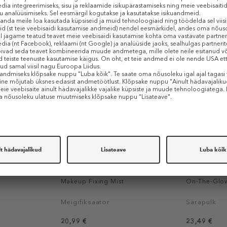
Sarnased tooted
PIXI
PIXI
Makeup Fixing Mist
On-The-Glo
Meigifiksaator
Särapulk
20,99 €
23,49 €