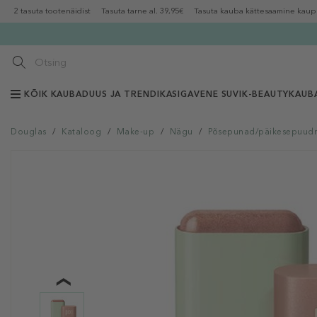
2 tasuta tootenäidist
Tasuta tarne al. 39,95€
Tasuta kauba kättesaamine kaup
KÕIK KAUBAD
UUS JA TRENDIKAS
IGAVENE SUVI
K-BEAUTY
KAUB
Douglas
/
Kataloog
/
Make-up
/
Nägu
/
Põsepunad/päikesepuudr