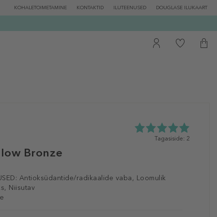
KOHALETOIMETAMINE
KONTAKTID
ILUTEENUSED
DOUGLASE ILUKAART
5.0
Tagasiside: 2
tähte
low Bronze
5st
2
tagasisidest
SED:
Antioksüdantide/radikaalide vaba, Loomulik
s, Niisutav
le