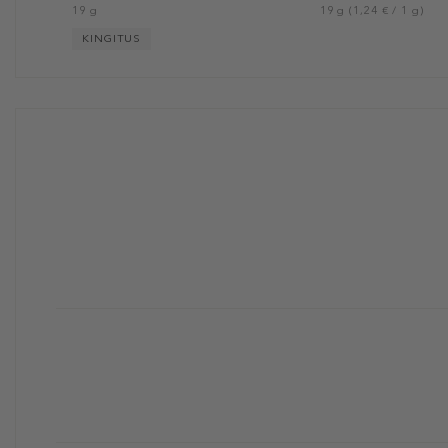
19 g
19 g (1,24 € / 1 g)
KINGITUS