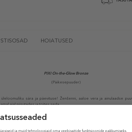
TASUTA
STISOSAD
HOIATUSED
PIXI On-the-Glow Bronze
(Päikesepuuder)
üleloomuliku sära ja päevituse! Ženšenni, aaloe vera ja ainulaadse puu
mal ajal niisutades ja toites seda.