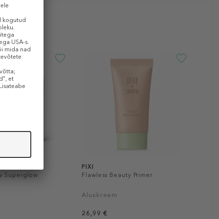
PIXI
w Superglow
Flawless Beauty Primer
Aluskreem
26,99 €