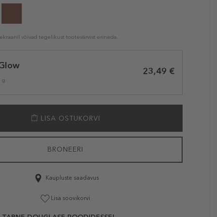
kraanil võivad tegelikust tootevärvist erineda.
 Glow
23,49 €
1 g
LISA OSTUKORVI
BRONEERI
Kaupluste saadavus
Lisa soovikorvi