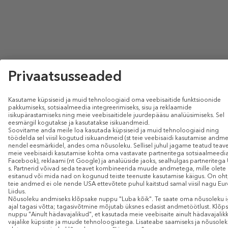
ILUMAAILM ON NÜÜD VEELGI
LÄHEMAL!
LAADIGE ALLA MEIE RAKENDUS!