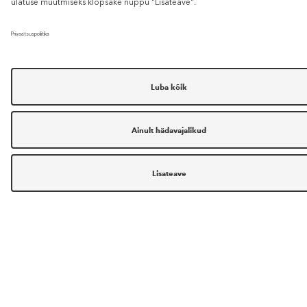
DOUGLASE UUDISED
Douglasest
Blogi
Tingimused
Tasumine – rekvisiidid
Kinkekaardi saldo
KOHALETOIMETAMINE
Privaatsuspoliitika
Kaubamärgid
Douglas kataloog
KONTAKTID
KKK
Karjäär
Saa tarnijaks
RAKENDUS
Tähistuste selgitus
DIOR tooted
Vilepuhuja kanal
Otsingutulemuste järjestamise reeglid
HOIATUS: AKTIIVSED VÕLTSLEHED JA PETLIKUD KAMPAANIAD
TELLIMUSE LEPINGU TÜHISTADA