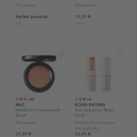
Põsepuna
Põsepuna
Hetkel puudub
19,99 €
6 g
14 ml
+23
+4
MAC
BOBBI BROWN
Skinfinish Colourstruck
Skin Enhancer Multi-
Blush
Stick
Põsepuna
Multifunktsionaalne
meigipliiats
35,99 €
36,99 €