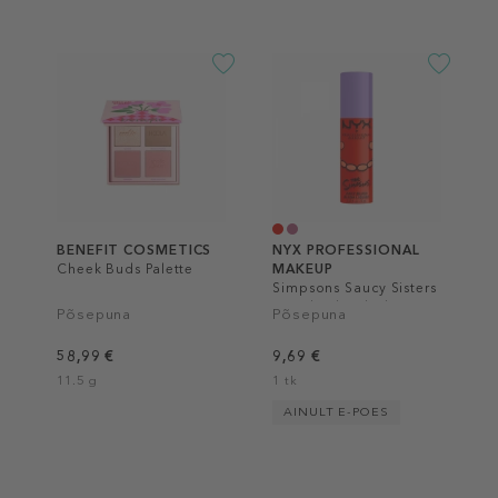
BENEFIT COSMETICS
NYX PROFESSIONAL
Cheek Buds Palette
MAKEUP
Simpsons Saucy Sisters
Fat Cheeks Blush
Põsepuna
Põsepuna
58,99 €
9,69 €
11.5 g
1 tk
AINULT E-POES