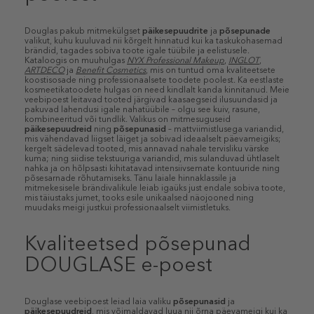
Douglas pakub mitmekülgset
päikesepuudrite
ja
põsepunade
valikut, kuhu kuuluvad nii kõrgelt hinnatud kui ka taskukohasemad
brändid, tagades sobiva toote igale tüübile ja eelistusele.
Kataloogis on muuhulgas
NYX Professional Makeup
,
INGLOT
,
ARTDECO
ja
Benefit Cosmetics
, mis on tuntud oma kvaliteetsete
koostisosade ning professionaalsete toodete poolest. Ka eestlaste
kosmeetikatoodete hulgas on need kindlalt kanda kinnitanud. Meie
veebipoest leitavad tooted järgivad kaasaegseid ilusuundasid ja
pakuvad lahendusi igale nahatüübile – olgu see kuiv, rasune,
kombineeritud või tundlik. Valikus on mitmesuguseid
päikesepuudreid
ning
põsepunasid
– mattviimistlusega variandid,
mis vähendavad liigset läiget ja sobivad ideaalselt päevameigiks;
kergelt sädelevad tooted, mis annavad nahale tervisliku värske
kuma; ning siidise tekstuuriga variandid, mis sulanduvad ühtlaselt
nahka ja on hõlpsasti kihitatavad intensiivsemate kontuuride ning
põsesarnade rõhutamiseks. Tänu laiale hinnaklassile ja
mitmekesisele brändivalikule leiab igaüks just endale sobiva toote,
mis täiustaks jumet, tooks esile unikaalsed näojooned ning
muudaks meigi justkui professionaalselt viimistletuks.
Kvaliteetsed põsepunad
DOUGLASE e-poest
Douglase veebipoest leiad laia valiku
põsepunasid
ja
päikesepuudreid
, mis võimaldavad luua nii õrna päevameigi kui ka