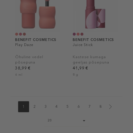
BENEFIT COSMETICS
BENEFIT COSMETICS
Play Daze
Juice Stick
Õhuline vedel
Kastese kumaga
põsepuna
geeljas põsepuna
38,99 €
41,99 €
6 ml
8 g
1
2
3
4
5
6
7
8
Page
20
size
select