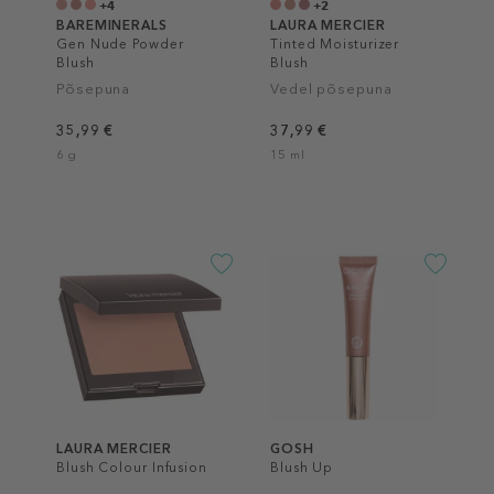
+4
+2
BAREMINERALS
LAURA MERCIER
Gen Nude Powder
Tinted Moisturizer
Blush
Blush
Põsepuna
Vedel põsepuna
35,99 €
37,99 €
6 g
15 ml
LAURA MERCIER
GOSH
Blush Colour Infusion
Blush Up