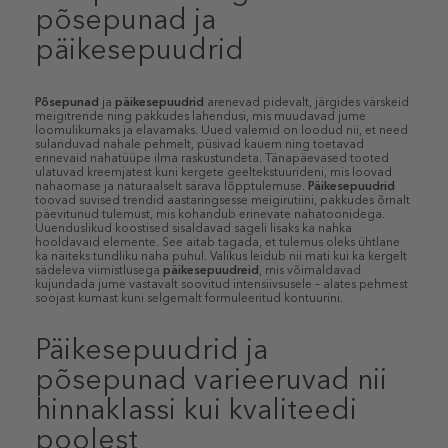
põsepunad ja
päikesepuudrid
Põsepunad
ja
päikesepuudrid
arenevad pidevalt, järgides värskeid
meigitrende ning pakkudes lahendusi, mis muudavad jume
loomulikumaks ja elavamaks. Uued valemid on loodud nii, et need
sulanduvad nahale pehmelt, püsivad kauem ning toetavad
erinevaid nahatüüpe ilma raskustundeta. Tänapäevased tooted
ulatuvad kreemjatest kuni kergete geeltekstuurideni, mis loovad
nahaomase ja naturaalselt särava lõpptulemuse.
Päikesepuudrid
toovad suvised trendid aastaringsesse meigirutiini, pakkudes õrnalt
päevitunud tulemust, mis kohandub erinevate nahatoonidega.
Uuenduslikud koostised sisaldavad sageli lisaks ka nahka
hooldavaid elemente. See aitab tagada, et tulemus oleks ühtlane
ka näiteks tundliku naha puhul. Valikus leidub nii mati kui ka kergelt
sädeleva viimistlusega
päikesepuudreid
, mis võimaldavad
kujundada jume vastavalt soovitud intensiivsusele – alates pehmest
soojast kumast kuni selgemalt formuleeritud kontuurini.
Päikesepuudrid ja
põsepunad varieeruvad nii
hinnaklassi kui kvaliteedi
poolest