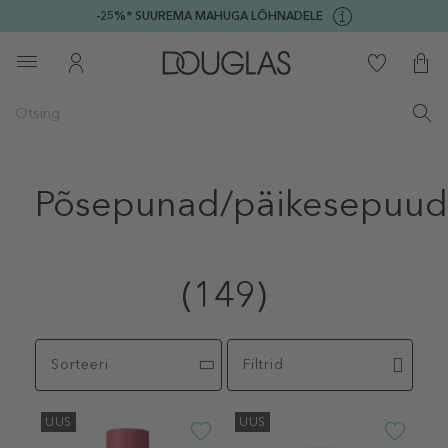
-25%* SUUREMA MAHUGA LÕHNADELE
Põsepunad/päikesepuud
(149)
Sorteeri
Filtrid
UUS
UUS