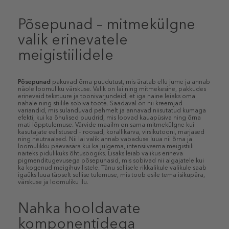
Põsepunad – mitmekülgne
valik erinevatele
meigistiilidele
Põsepunad
pakuvad õrna puudutust, mis äratab ellu jume ja annab
näole loomuliku värskuse. Valik on lai ning mitmekesine, pakkudes
erinevaid tekstuure ja toonivarjundeid, et iga naine leiaks oma
nahale ning stiilile sobiva toote. Saadaval on nii kreemjad
variandid, mis sulanduvad pehmelt ja annavad niisutatud kumaga
efekti, kui ka õhulised puudrid, mis loovad kauapüsiva ning õrna
mati lõpptulemuse. Värvide maailm on sama mitmekülgne kui
kasutajate eelistused – roosad, korallikarva, virsikutooni, marjased
ning neutraalsed. Nii lai valik annab vabaduse luua nii õrna ja
loomulikku päevasära kui ka julgema, intensiivsema meigistiili
näiteks pidulikuks õhtusöögiks. Lisaks leiab valikus erineva
pigmenditugevusega põsepunasid, mis sobivad nii algajatele kui
ka kogenud meigihuvilistele. Tänu sellisele rikkalikule valikule saab
igaüks luua täpselt sellise tulemuse, mis toob esile tema isikupära,
värskuse ja loomuliku ilu.
Nahka hooldavate
komponentidega