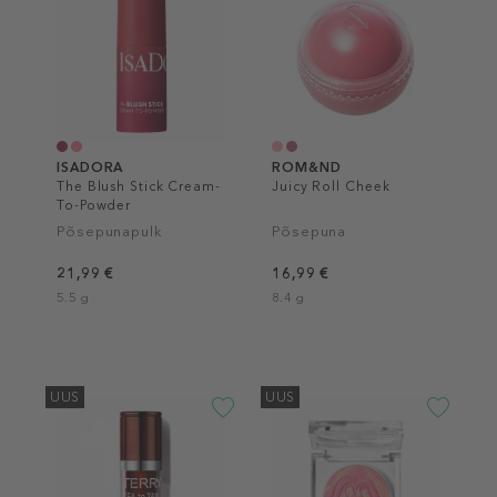
ISADORA
ROM&ND
The Blush Stick Cream-
Juicy Roll Cheek
To-Powder
Põsepunapulk
Põsepuna
21,99 €
16,99 €
5.5 g
8.4 g
UUS
UUS