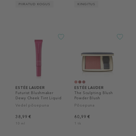
PIIRATUD KOGUS
KINGITUS
ESTÉE LAUDER
ESTÉE LAUDER
Futurist Blushmaker
The Sculpting Blush
Dewy Cheek Tint Liquid
Powder Blush
Blush
Vedel põsepuna
Põsepuna
38,99 €
60,99 €
10 ml
1 tk