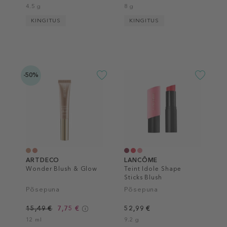
4.5 g
8 g
KINGITUS
KINGITUS
-50%
ARTDECO
LANCÔME
Wonder Blush & Glow
Teint Idole Shape
Sticks Blush
Põsepuna
Põsepuna
15,49 €
7,75 €
52,99 €
12 ml
9.2 g