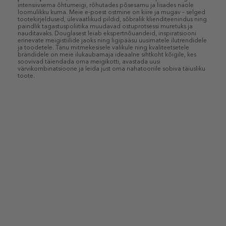
intensiivsema õhtumeigi, rõhutades põsesarnu ja lisades näole
loomulikku kuma. Meie e-poest ostmine on kiire ja mugav – selged
tootekirjeldused, ülevaatlikud pildid, sõbralik klienditeenindus ning
paindlik tagastuspoliitika muudavad ostuprotsessi muretuks ja
nauditavaks. Douglasest leiab ekspertnõuandeid, inspiratsiooni
erinevate meigistiilide jaoks ning ligipääsu uusimatele ilutrendidele
ja toodetele. Tänu mitmekesisele valikule ning kvaliteetsetele
brändidele on meie ilukaubamaja ideaalne sihtkoht kõigile, kes
soovivad täiendada oma meigikotti, avastada uusi
värvikombinatsioone ja leida just oma nahatoonile sobiva täiusliku
toote.