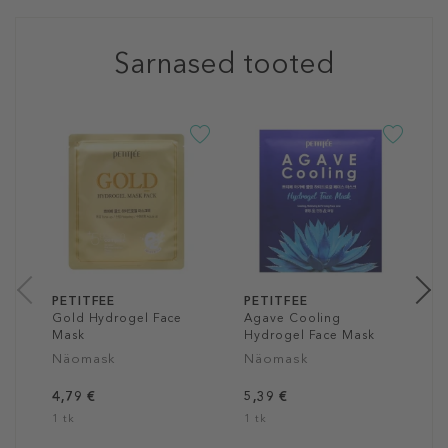
Sarnased tooted
P
G
P
S
2
1
PETITFEE
PETITFEE
Gold Hydrogel Face
Agave Cooling
Mask
Hydrogel Face Mask
Näomask
Näomask
4,79 €
5,39 €
1 tk
1 tk