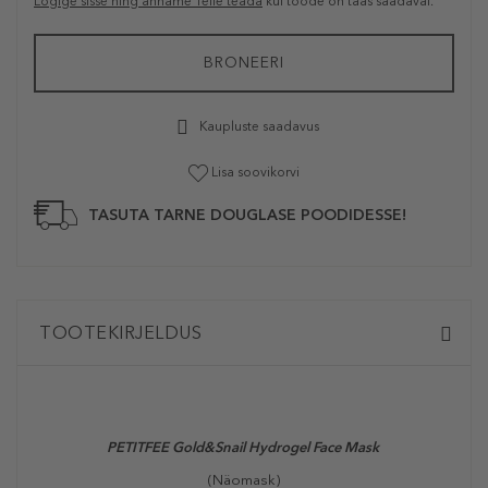
Logige sisse ning anname Teile teada
kui toode on taas saadaval.
BRONEERI
Kaupluste saadavus
Lisa soovikorvi
TASUTA TARNE DOUGLASE POODIDESSE!
TOOTEKIRJELDUS
PETITFEE Gold&Snail Hydrogel Face Mask
(Näomask)