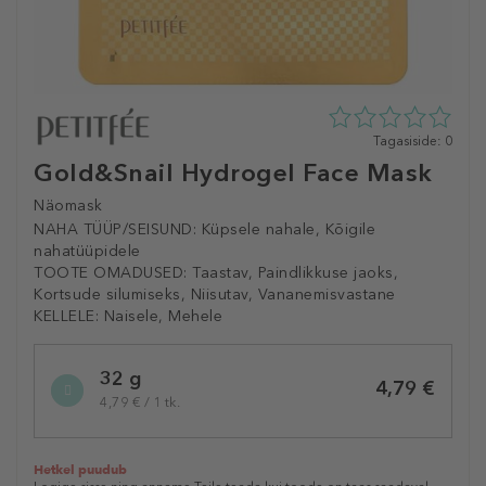
0
Tagasiside: 0
tähte
Gold&Snail Hydrogel Face Mask
5st
0
Näomask
tagasisidest
NAHA TÜÜP/SEISUND:
Küpsele nahale, Kõigile
nahatüüpidele
TOOTE OMADUSED:
Taastav, Paindlikkuse jaoks,
Kortsude silumiseks, Niisutav, Vananemisvastane
KELLELE:
Naisele, Mehele
Selected
32 g
variation
4,79 €
4,79 € / 1 tk.
Hetkel puudub