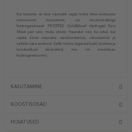
Kui tunnete, et teie näonahk vajab kohe ilma viivituseta
intensiivset niisutamist, on teoekstraktiga
hüdrogeelmask
PETITFEE Gold&Snail Hydrogel Face
Mask
just see, mida otsite. Haarake see ka juhul, kui
vajate kiiret näonaha värskendamist, rahustamist ja
sellele sära andmist. Selle toime tagavad kuld, teolima ja
looduslikud ekstraktid, mis on meeldivas
hüdrogeelvormis.
KASUTAMINE
KOOSTISOSAD
HOIATUSED