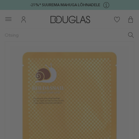
-25%* SUUREMA MAHUGA LÕHNADELE