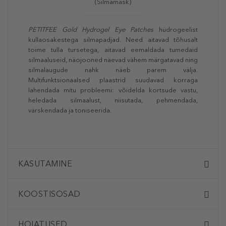
(Silmamask)
PETITFEE Gold Hydrogel Eye Patches
hüdrogeelist
kullaosakestega silmapadjad. Need aitavad tõhusalt
toime tulla tursetega, aitavad eemaldada tumedaid
silmaaluseid, näojooned näevad vähem märgatavad ning
silmalaugude nahk näeb parem välja.
Multifunktsionaalsed plaastrid suudavad korraga
lahendada mitu probleemi: võidelda kortsude vastu,
heledada silmaalust, niisutada, pehmendada,
värskendada ja toniseerida.
KASUTAMINE
KOOSTISOSAD
HOIATUSED