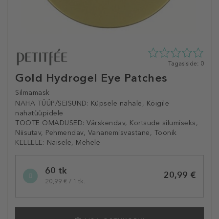
0
Tagasiside: 0
tähte
Gold Hydrogel Eye Patches
5st
0
Silmamask
tagasisidest
NAHA TÜÜP/SEISUND:
Küpsele nahale, Kõigile
nahatüüpidele
TOOTE OMADUSED:
Värskendav, Kortsude silumiseks,
Niisutav, Pehmendav, Vananemisvastane, Toonik
KELLELE:
Naisele, Mehele
Selected
60 tk
variation
20,99 €
20,99 € / 1 tk.