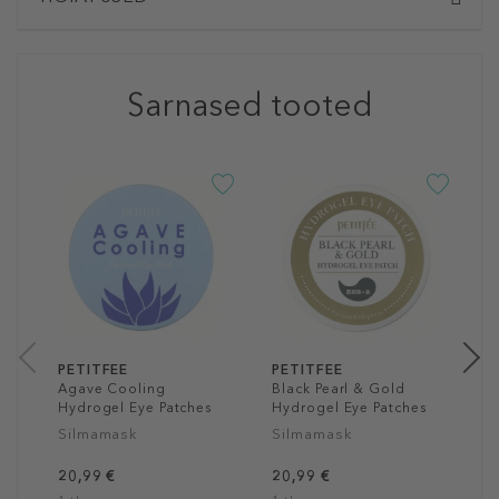
Sarnased tooted
P
G
M
N
4
1
PETITFEE
PETITFEE
Agave Cooling
Black Pearl & Gold
Hydrogel Eye Patches
Hydrogel Eye Patches
Silmamask
Silmamask
20,99 €
20,99 €