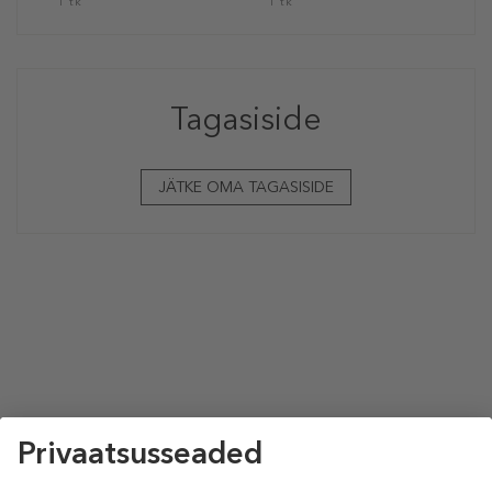
1 tk
1 tk
Tagasiside
JÄTKE OMA TAGASISIDE