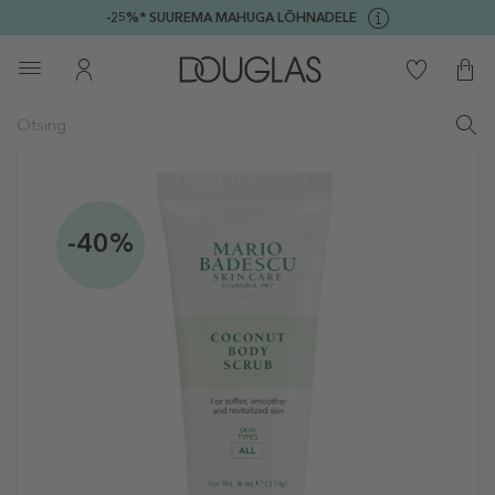
-25%* SUUREMA MAHUGA LÕHNADELE
-40%