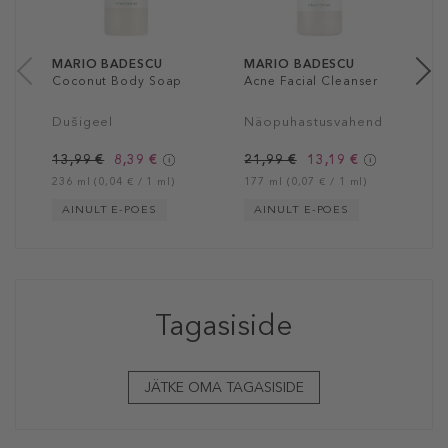
2
17
MARIO BADESCU
MARIO BADESCU
Coconut Body Soap
Acne Facial Cleanser
Dušigeel
Näopuhastusvahend
13,99 €
8,39 €
21,99 €
13,19 €
236 ml (0,04 € / 1 ml)
177 ml (0,07 € / 1 ml)
AINULT E-POES
AINULT E-POES
Tagasiside
JÄTKE OMA TAGASISIDE