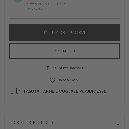
alates 2026-08-01 kuni
2026-08-31
LISA OSTUKORVI
BRONEERI
Kaupluste saadavus
Lisa soovikorvi
TASUTA TARNE DOUGLASE POODIDESSE!
TOOTEKIRJELDUS