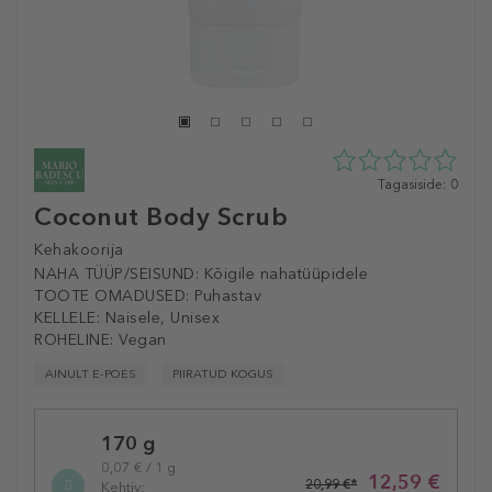
0
Tagasiside: 0
tähte
Coconut Body Scrub
5st
0
Kehakoorija
tagasisidest
NAHA TÜÜP/SEISUND:
Kõigile nahatüüpidele
TOOTE OMADUSED:
Puhastav
KELLELE:
Naisele, Unisex
ROHELINE:
Vegan
AINULT E-POES
PIIRATUD KOGUS
Selected
170 g
variation
0,07 € / 1 g
12,59 €
20,99 €*
Kehtiv: