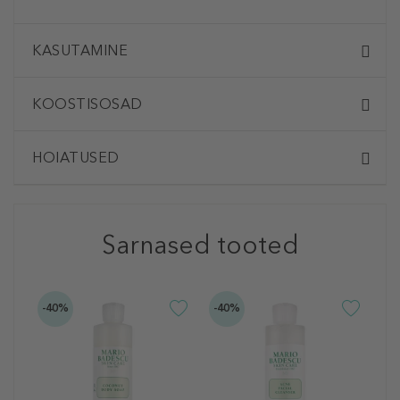
KASUTAMINE
KOOSTISOSAD
HOIATUSED
Sarnased tooted
-40%
-40%
-4
M
G
C
N